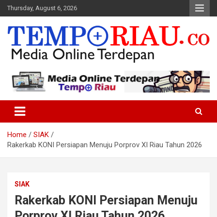
Skip
Thursday, August 6, 2026
to
content
Media Online Terdepan
Tempo Riau
Home
SIAK
Rakerkab KONI Persiapan Menuju Porprov XI Riau Tahun 2026
SIAK
Rakerkab KONI Persiapan Menuju
Porprov XI Riau Tahun 2026