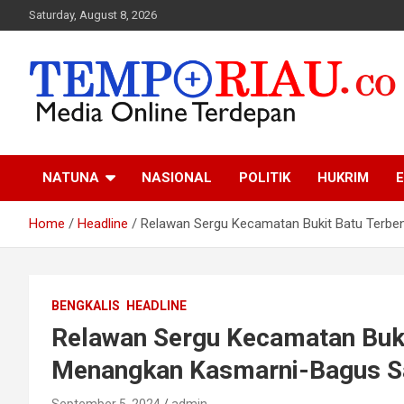
Skip
Saturday, August 8, 2026
to
content
Media Online Terdepan
Tempo Riau
NATUNA
NASIONAL
POLITIK
HUKRIM
E
Home
Headline
Relawan Sergu Kecamatan Bukit Batu Terbe
BENGKALIS
HEADLINE
Relawan Sergu Kecamatan Buki
Menangkan Kasmarni-Bagus Sa