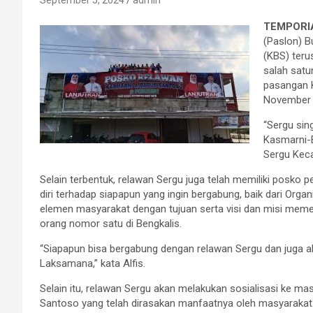
September 5, 2024
admin
TEMPORIA
(Paslon) B
(KBS) teru
salah satu
pasangan K
November 
“Sergu si
Kasmarni-B
Sergu Keca
Selain terbentuk, relawan Sergu juga telah memiliki posk
diri terhadap siapapun yang ingin bergabung, baik dari Or
elemen masyarakat dengan tujuan serta visi dan misi mem
orang nomor satu di Bengkalis.
“Siapapun bisa bergabung dengan relawan Sergu dan juga
Laksamana,” kata Alfis.
Selain itu, relawan Sergu akan melakukan sosialisasi ke m
Santoso yang telah dirasakan manfaatnya oleh masyarakat