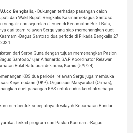
U.co Bengkalis,-
Dukungan terhadap pasangan calon
upati dan Wakil Bupati Bengkalis Kasmarni-Bagus Santoso
s mengalir dari sejumlah elemen di Kecamatan Bukit Batu,
nya dari team relawan Sergu yang siap memenangkan duet
asmarni-Bagus Santoso dua periode di Pilkada Bengkalis 27
2024.
ngkatan dari Serba Guna dengan tujuan memenangkan Paslon
agus Santoso,” ujar Alfisnardo,SA.P Koordinator Relawan
matan Bukit Batu usai deklarasi, Kamis (5/9/24).
o pemenangan KBS dua periode, relawan Sergu juga membuka
ganisasi Kepemudaan (OKP), Organisasi Masyarakat (Ormas),
enangkan duet pasangan KBS untuk duduk kembali sebagai
 akan membentuk secepatnya di wilayah Kecamatan Bandar
asyarakat terkait program dari Paslon Kasmarni-Bagus
.