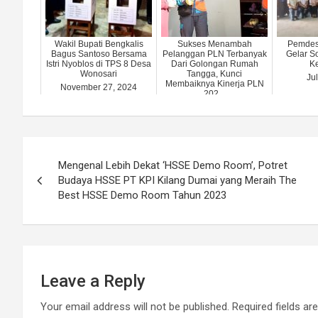
Wakil Bupati Bengkalis
Sukses Menambah
Pemdes
Bagus Santoso Bersama
Pelanggan PLN Terbanyak
Gelar So
Istri Nyoblos di TPS 8 Desa
Dari Golongan Rumah
K
Wonosari
Tangga, Kunci
Ju
Membaiknya Kinerja PLN
November 27, 2024
202...
June 3, 2024
Post
Mengenal Lebih Dekat ‘HSSE Demo Room’, Potret
navigation
Budaya HSSE PT KPI Kilang Dumai yang Meraih The
Best HSSE Demo Room Tahun 2023
Leave a Reply
Your email address will not be published.
Required fields a