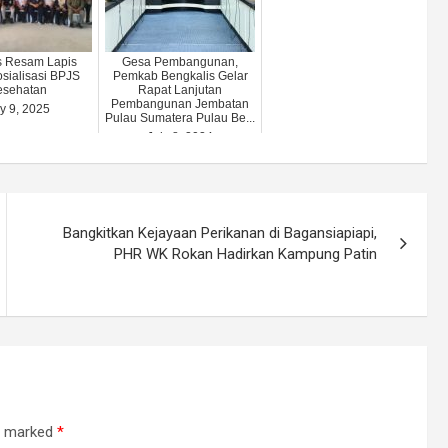
 Resam Lapis
Gesa Pembangunan,
sialisasi BPJS
Pemkab Bengkalis Gelar
esehatan
Rapat Lanjutan
Pembangunan Jembatan
ly 9, 2025
Pulau Sumatera Pulau Be...
July 8, 2024
Bangkitkan Kejayaan Perikanan di Bagansiapiapi,
PHR WK Rokan Hadirkan Kampung Patin
re marked
*