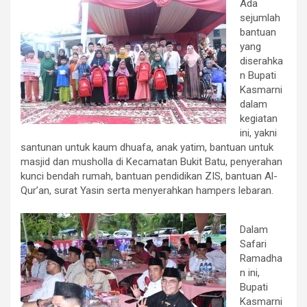
Ada
sejumlah
bantuan
yang
diserahka
n Bupati
Kasmarni
dalam
kegiatan
ini, yakni
santunan untuk kaum dhuafa, anak yatim, bantuan untuk
masjid dan musholla di Kecamatan Bukit Batu, penyerahan
kunci bendah rumah, bantuan pendidikan ZIS, bantuan Al-
Qur’an, surat Yasin serta menyerahkan hampers lebaran.
Dalam
Safari
Ramadha
n ini,
Bupati
Kasmarni