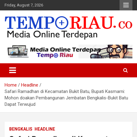
Skip
Friday, August 7, 2026
to
content
Media Online Terdepan
Tempo Riau
Home
Headline
Safari Ramadhan di Kecamatan Bukit Batu, Bupati Kasmarni:
Mohon doakan Pembangunan Jembatan Bengkalis-Bukit Batu
Dapat Terwujud
BENGKALIS
HEADLINE