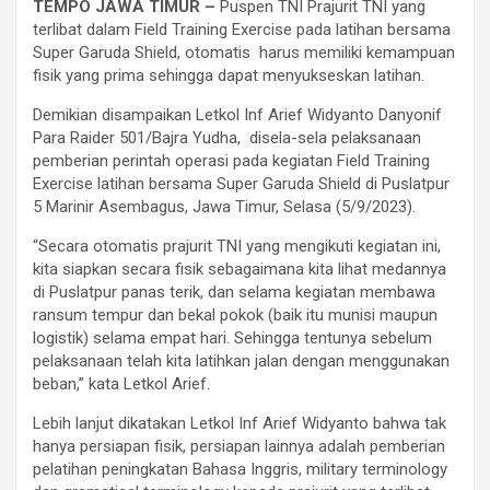
TEMPO JAWA TIMUR –
Puspen TNI Prajurit TNI yang
terlibat dalam Field Training Exercise pada latihan bersama
Super Garuda Shield, otomatis harus memiliki kemampuan
fisik yang prima sehingga dapat menyukseskan latihan.
Demikian disampaikan Letkol Inf Arief Widyanto Danyonif
Para Raider 501/Bajra Yudha, disela-sela pelaksanaan
pemberian perintah operasi pada kegiatan Field Training
Exercise latihan bersama Super Garuda Shield di Puslatpur
5 Marinir Asembagus, Jawa Timur, Selasa (5/9/2023).
“Secara otomatis prajurit TNI yang mengikuti kegiatan ini,
kita siapkan secara fisik sebagaimana kita lihat medannya
di Puslatpur panas terik, dan selama kegiatan membawa
ransum tempur dan bekal pokok (baik itu munisi maupun
logistik) selama empat hari. Sehingga tentunya sebelum
pelaksanaan telah kita latihkan jalan dengan menggunakan
beban,” kata Letkol Arief.
Lebih lanjut dikatakan Letkol Inf Arief Widyanto bahwa tak
hanya persiapan fisik, persiapan lainnya adalah pemberian
pelatihan peningkatan Bahasa Inggris, military terminology