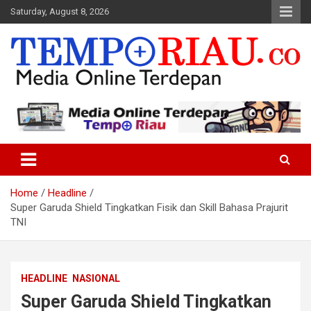
Skip
Saturday, August 8, 2026
to
content
Media Online Terdepan
Tempo Riau
Home
Headline
Super Garuda Shield Tingkatkan Fisik dan Skill Bahasa Prajurit
TNI
HEADLINE
NASIONAL
Super Garuda Shield Tingkatkan