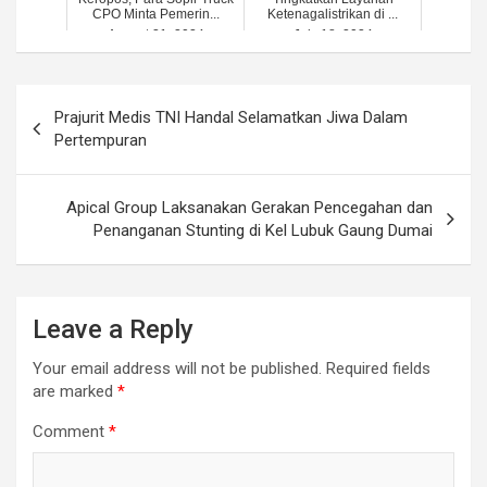
CPO Minta Pemerin...
Ketenagalistrikan di ...
August 21, 2024
July 18, 2024
Post
Prajurit Medis TNI Handal Selamatkan Jiwa Dalam
navigation
Pertempuran
Apical Group Laksanakan Gerakan Pencegahan dan
Penanganan Stunting di Kel Lubuk Gaung Dumai
Leave a Reply
Your email address will not be published.
Required fields
are marked
*
Comment
*