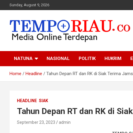
Skip
Sunday, August 9, 2026
to
content
Media Online Terdepan
Tempo Riau
NATUNA
NASIONAL
POLITIK
HUKRIM
E
Home
Headline
Tahun Depan RT dan RK di Siak Terima Jam
HEADLINE
SIAK
Tahun Depan RT dan RK di Sia
September 23, 2023
admin