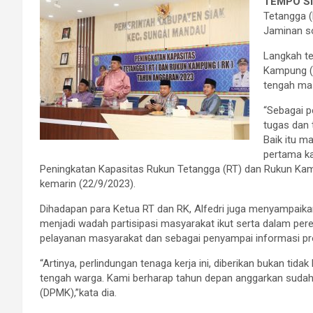
TEMPO Si
Tetangga (
Jaminan so
Langkah te
Kampung (R
tengah ma
“Sebagai p
tugas dan 
Baik itu m
pertama ka
Peningkatan Kapasitas Rukun Tetangga (RT) dan Rukun Ka
kemarin (22/9/2023).
Dihadapan para Ketua RT dan RK, Alfedri juga menyampai
menjadi wadah partisipasi masyarakat ikut serta dalam 
pelayanan masyarakat dan sebagai penyampai informasi p
“Artinya, perlindungan tenaga kerja ini, diberikan bukan tid
tengah warga. Kami berharap tahun depan anggarkan sud
(DPMK),”kata dia.