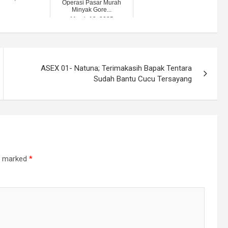
Operasi Pasar Murah
Minyak Gore...
March 13, 2025
ASEX 01- Natuna; Terimakasih Bapak Tentara
Sudah Bantu Cucu Tersayang
re marked
*