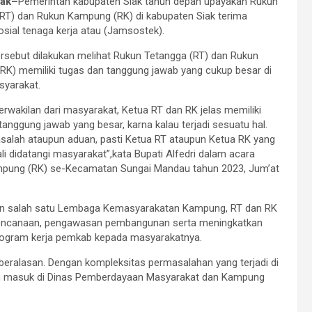
ak–
Pemerintah kabupaten Siak tahun depan upayakan Rukun
RT) dan Rukun Kampung (RK) di kabupaten Siak terima
sial tenaga kerja atau (Jamsostek).
rsebut dilakukan melihat Rukun Tetangga (RT) dan Rukun
K) memiliki tugas dan tanggung jawab yang cukup besar di
syarakat.
erwakilan dari masyarakat, Ketua RT dan RK jelas memiliki
tanggung jawab yang besar, karna kalau terjadi sesuatu hal.
asalah ataupun aduan, pasti Ketua RT ataupun Ketua RK yang
li didatangi masyarakat”,kata Bupati Alfedri dalam acara
mpung (RK) se-Kecamatan Sungai Mandau tahun 2023, Jum’at
kan salah satu Lembaga Kemasyarakatan Kampung, RT dan RK
perencanaan, pengawasan pembangunan serta meningkatkan
rogram kerja pemkab kepada masyarakatnya.
ak beralasan. Dengan kompleksitas permasalahan yang terjadi di
ah masuk di Dinas Pemberdayaan Masyarakat dan Kampung