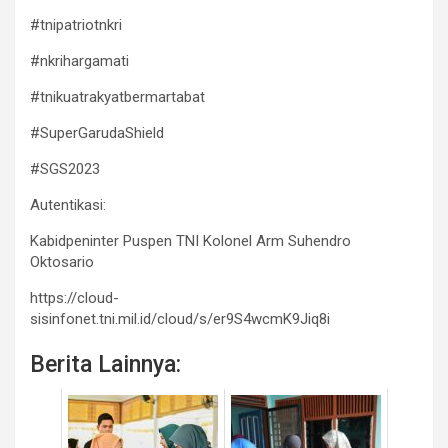
#tnipatriotnkri
#nkrihargamati
#tnikuatrakyatbermartabat
#SuperGarudaShield
#SGS2023
Autentikasi:
Kabidpeninter Puspen TNI Kolonel Arm Suhendro
Oktosario
https://cloud-
sisinfonet.tni.mil.id/cloud/s/er9S4wcmK9Jiq8i
Berita Lainnya: