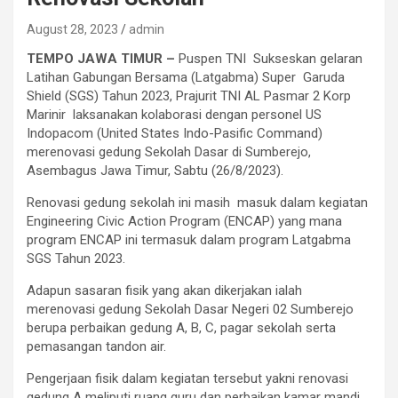
August 28, 2023
admin
TEMPO JAWA TIMUR –
Puspen TNI Sukseskan gelaran
Latihan Gabungan Bersama (Latgabma) Super Garuda
Shield (SGS) Tahun 2023, Prajurit TNI AL Pasmar 2 Korp
Marinir laksanakan kolaborasi dengan personel US
Indopacom (United States Indo-Pasific Command)
merenovasi gedung Sekolah Dasar di Sumberejo,
Asembagus Jawa Timur, Sabtu (26/8/2023).
Renovasi gedung sekolah ini masih masuk dalam kegiatan
Engineering Civic Action Program (ENCAP) yang mana
program ENCAP ini termasuk dalam program Latgabma
SGS Tahun 2023.
Adapun sasaran fisik yang akan dikerjakan ialah
merenovasi gedung Sekolah Dasar Negeri 02 Sumberejo
berupa perbaikan gedung A, B, C, pagar sekolah serta
pemasangan tandon air.
Pengerjaan fisik dalam kegiatan tersebut yakni renovasi
gedung A meliputi ruang guru dan perbaikan kamar mandi