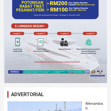
ADVERTORIAL
Menamba
h