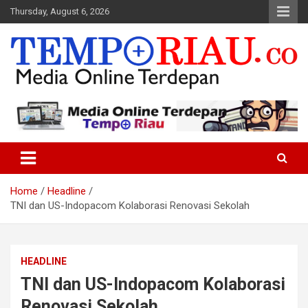
Skip
Thursday, August 6, 2026
to
content
Media Online Terdepan
Tempo Riau
Home
Headline
TNI dan US-Indopacom Kolaborasi Renovasi Sekolah
HEADLINE
TNI dan US-Indopacom Kolaborasi
Renovasi Sekolah