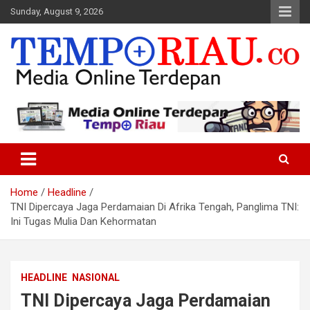
Skip
Sunday, August 9, 2026
to
content
Media Online Terdepan
Tempo Riau
Home
Headline
TNI Dipercaya Jaga Perdamaian Di Afrika Tengah, Panglima TNI:
Ini Tugas Mulia Dan Kehormatan
HEADLINE
NASIONAL
TNI Dipercaya Jaga Perdamaian