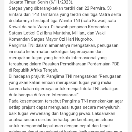
Jakarta Timur. Senin (6/11/2023).
Satgas yang diberangkatkan terdiri dari 22 Perwira, 50
Bintara dan 143 Tamtama yang terdiri dari tiga Matra serta
di dalamnya terdapat tiga Wanita TNI (satu Kowad, satu
Kowal da satu Wara). Di bawah pimpinan Komandan
Satgas Letkol Czi Ibnu Muntaha, M.Han., dan Wakil
Komandan Satgas Mayor Czi Hari Nugroho.
Panglima TNI dalam amanatnya mengatakan, penugasan
ini suatu kehormatan sekaligus kepercayaan dan
merupakan tugas yang berskala Internasional yang
tergabung dalam Pasukan Pemeliharaan Perdamaian PBB
di Republik Afrika Tengah.
Di hadapan prajurit, Panglima TNI mengatakan “Penugasan
yang akan kalian emban merupakan tugas yang mulia
karena kalian dipercaya untuk menjadi duta TNI sekaligus
duta bangsa di forum Internasional.”
Pada kesempatan tersebut Panglima TNI menekankan agar
setiap prajurit dapat menguasai tugas secara menyeluruh,
baik tugas wewenang dan tanggung jawab. Laksanakan
analisa secara cerdas terhadap perkembangan situasi
untuk mengambil keputusan dengan cepat dan tepat
sehingga dapat menghindari korban, baik personel maupun