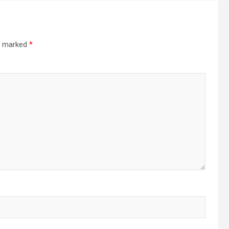
re marked
*