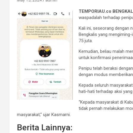
May 13, 2024
admin
TEMPORIAU.co BENGKAL
waspadalah terhadap penipu
Kali ini, seseorang denga
Bengkalis yang mengiming-
75 juta.
Kemudian, beliau malah me
untuk konfirmasi penerimaan
Penipu telah beraksi denga
dengan modus memberikan b
Kepada seluruh masyarakat 
hati-hati terhadap aksi yang
“Kepada masyarakat di Kabu
tidak pernah melakukan mod
masyarakat,” ujar Kasmarni.
Berita Lainnya: