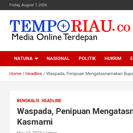
Skip
Friday, August 7, 2026
to
content
Media Online Terdepan
Tempo Riau
NATUNA
NASIONAL
POLITIK
HUKRIM
E
Home
Headline
Waspada, Penipuan Mengatasnamakan Bupat
BENGKALIS
HEADLINE
Waspada, Penipuan Mengatasn
Kasmarni