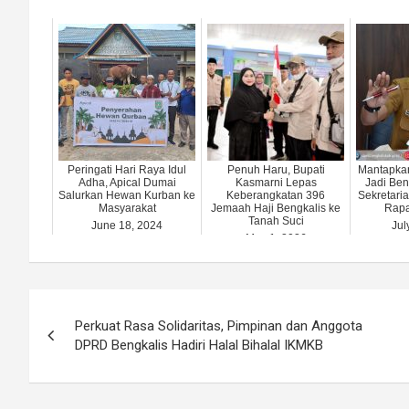
Peringati Hari Raya Idul
Penuh Haru, Bupati
Mantapkan
Adha, Apical Dumai
Kasmarni Lepas
Jadi Ben
Salurkan Hewan Kurban ke
Keberangkatan 396
Sekretari
Masyarakat
Jemaah Haji Bengkalis ke
Rapa
Tanah Suci
June 18, 2024
Jul
May 1, 2026
Post
Perkuat Rasa Solidaritas, Pimpinan dan Anggota
navigation
DPRD Bengkalis Hadiri Halal Bihalal IKMKB