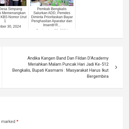
Desa Simpang
Pemkab Bengkalis
p Memenangkan
Salurkan ADD, Pemdes
 KBS Nomor Urut
Diminta Prioritaskan Bayar
1
Penghasilan Aparatur dan
Insentif R...
ber 30, 2024
September 28, 2024
Andika Kangen Band Dan Fildan D’Academy
Meriahkan Malam Puncak Hari Jadi Ke-512
Bengkalis, Bupati Kasmarni : Masyarakat Harus Ikut
Bergembira
re marked
*