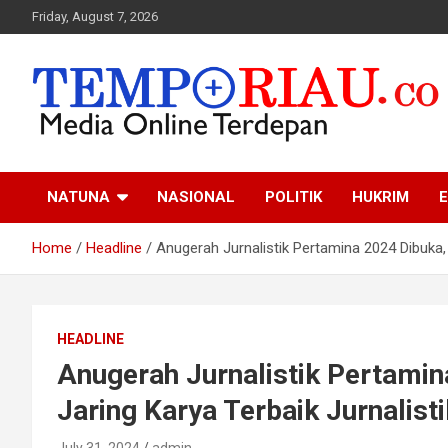
Skip
Friday, August 7, 2026
to
content
Media Online Terdepan
Tempo Riau
NATUNA
NASIONAL
POLITIK
HUKRIM
E
Home
Headline
Anugerah Jurnalistik Pertamina 2024 Dibuka, 
HEADLINE
Anugerah Jurnalistik Pertamin
Jaring Karya Terbaik Jurnalisti