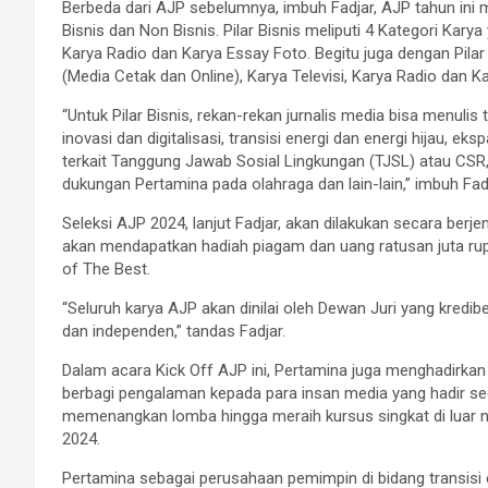
Berbeda dari AJP sebelumnya, imbuh Fadjar, AJP tahun ini me
Bisnis dan Non Bisnis. Pilar Bisnis meliputi 4 Kategori Karya
Karya Radio dan Karya Essay Foto. Begitu juga dengan Pilar 
(Media Cetak dan Online), Karya Televisi, Karya Radio dan K
“Untuk Pilar Bisnis, rekan-rekan jurnalis media bisa menulis t
inovasi dan digitalisasi, transisi energi dan energi hijau, e
terkait Tanggung Jawab Sosial Lingkungan (TJSL) atau CS
dukungan Pertamina pada olahraga dan lain-lain,” imbuh Fadj
Seleksi AJP 2024, lanjut Fadjar, akan dilakukan secara berj
akan mendapatkan hadiah piagam dan uang ratusan juta rupi
of The Best.
“Seluruh karya AJP akan dinilai oleh Dewan Juri yang kredib
dan independen,” tandas Fadjar.
Dalam acara Kick Off AJP ini, Pertamina juga menghadirk
berbagi pengalaman kepada para insan media yang hadir sec
memenangkan lomba hingga meraih kursus singkat di luar n
2024.
Pertamina sebagai perusahaan pemimpin di bidang transisi