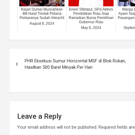
Kejari Dumai Musnahkan
Erwin Sitimpul, SP.d.Aktivis
Warga 
BB Hasil Tindak Pidana
Pendidikan Riau.Siap
Ayam Sia
Perkaranya Sudah Inkracht
Ramaikan Bursa Pemilihan
Pasangan
Gubernur Riau
August 8, 2024
May 6, 2024
Septem
Post
PHR Eksekusi Sumur Horizontal MSF di Blok Rokan,
navigation
Hasilkan 500 Barel Minyak Per Hari
Leave a Reply
Your email address will not be published.
Required fields a