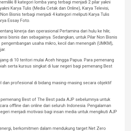
miliki 8 kategori lomba yang terbagi menjadi 2 pilar yakni
 yakni Karya Tulis (Media Cetak dan Online), Karya Televisi,
Non Bisnis terbagi menjadi 4 kategori meliputi Karya Tulis
arya Essay Foto.
entang kinerja dan operasional Pertamina dari hulu ke hilir,
kspansi bisnis dan sebagainya. Sedangkan, untuk Pilar Non Bisnis
R, pengembangan usaha mikro, kecil dan menengah (UMKM),
ar.
enjang di 10 teritori mulai Aceh hingga Papua. Para pemenang
ah serta kursus singkat di luar negeri bagi pemenang Best
el dan profesional di bidang masing-masing secara objektif
an pemenang Best of The Best pada AJP sebelumnya untuk
ara offline dan online dari seluruh Indonesia. Pengalaman
egeri menjadi motivasi bagi insan media untuk mengikuti AJP
 energi, berkomitmen dalam mendukung target Net Zero