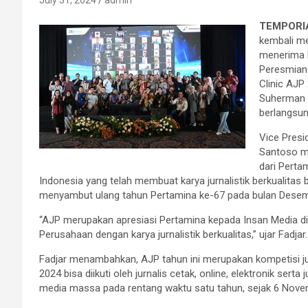
July 31, 2024
admin
TEMPORIA
kembali me
menerima ka
Peresmian 
Clinic AJP
Suherman s
berlangsun
Vice Presi
Santoso me
dari Perta
Indonesia yang telah membuat karya jurnalistik berkualitas ba
menyambut ulang tahun Pertamina ke-67 pada bulan Desem
“AJP merupakan apresiasi Pertamina kepada Insan Media di 
Perusahaan dengan karya jurnalistik berkualitas,” ujar Fadjar.
Fadjar menambahkan, AJP tahun ini merupakan kompetisi jur
2024 bisa diikuti oleh jurnalis cetak, online, elektronik serta j
media massa pada rentang waktu satu tahun, sejak 6 Nove