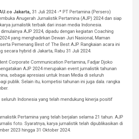
U.co Jakarta,
31 Juli 2024 -* PT Pertamina (Persero)
mbuka Anugerah Jurnalistik Pertamina (AJP) 2024 dan siap
rya jurnalistik terbaik dari insan media Indonesia.
dimulainya AJP 2024, dipadu dengan kegiatan Coaching
 2024 yang menghadirkan Dewan Juri Nasional, Maman
erta Pemenang Best of The Best AJP. Rangkaian acara ini
g secara hybrid di Jakarta, Rabu 31 Juli 2024.
dent Corporate Communication Pertamina, Fadjar Djoko
ngatakan AJP 2024 merupakan event jurnalistik tahunan
mina, sebagai apresiasi untuk Insan Media di seluruh
gi publik. Selain itu, kompetisi tahunan ini juga dala. rangka
ber.
seluruh Indonesia yang telah mendukung kinerja positif
nalistik Pertamina yang telah berjalan selama 21 tahun. AJP
urnalis foto. Syaratnya, karya jurnalistik telah dipublikasikan di
mber 2023 hingga 31 Oktober 2024.