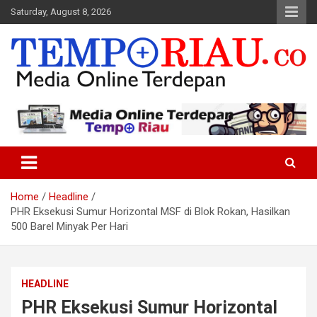
Skip
Saturday, August 8, 2026
to
content
Media Online Terdepan
Tempo Riau
Home
Headline
PHR Eksekusi Sumur Horizontal MSF di Blok Rokan, Hasilkan
500 Barel Minyak Per Hari
HEADLINE
PHR Eksekusi Sumur Horizontal