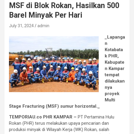
MSF di Blok Rokan, Hasilkan 500
Barel Minyak Per Hari
July 31, 2024
admin
_Lapanga
n
Kotabata
k PHR,
Kabupate
n Kampar
tempat
dilakukan
nya
proyek
Multi
Stage Fracturing (MSF) sumur horizontal._
TEMPORIAU.co PHR KAMPAR –
PT Pertamina Hulu
Rokan (PHR) terus melakukan upaya pencarian dan
produksi minyak di Wilayah Kerja (WK) Rokan, salah