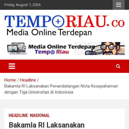
Skip
Friday, August 7, 2026
to
content
Media Online Terdepan
Tempo Riau
Home
Headline
Bakamla RI Laksanakan Penandatangan Nota Kesepahaman
dengan Tiga Universitas di Indonesia
HEADLINE
NASIONAL
Bakamla RI Laksanakan