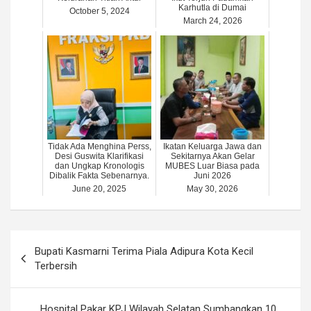
Karhutla di Dumai
October 5, 2024
March 24, 2026
Tidak Ada Menghina Perss,
Ikatan Keluarga Jawa dan
Desi Guswita Klarifikasi
Sekitarnya Akan Gelar
dan Ungkap Kronologis
MUBES Luar Biasa pada
Dibalik Fakta Sebenarnya.
Juni 2026
June 20, 2025
May 30, 2026
Post
Bupati Kasmarni Terima Piala Adipura Kota Kecil
navigation
Terbersih
Hospital Pakar KPJ Wilayah Selatan Sumbangkan 10