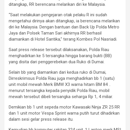
ditangkap, RR berencana melarikan diri ke Malaysia.
“Saat melakukan pengejaran otak pelaku R ini sudah
mengetahui dirinya akan ditangkap, ia berencana melarikan
diri ke Malaysia. Dengan bantuan dan Back Up Polda Metro
Jaya dan Polsek Taman Sari akhirnya RR berhasil
diamankan di Hotel Santika,” terang Kombes Pol Nasriadi.
Saat press release tersebut dilaksanakan, Polda Riau
menghadirkan ke 5 tersangka hingga barang bukti (BB)
yang disita dari penggerebekan dua Ruko di Dumai.
Selain bb yang diamankan dari kedua ruko di Dumai,
Dirreskrimsus Polda Riau juga menghadirkan bb 1 (satu)
unit mobil mewah Merk BMW X3 warna hitam BM 84 ..
menurut tersangka kepada penyidik Polda Riau, mobil
mewah tersebut dibeli tersangka seharga Rp 1, 4 miliar.
Demikian bb 1 unit sepeda motor Kawasaki Ninja ZR 25 RR
dan 1 unit motor Vespa Sprint warna putih turut dihadirkan
dalam sesi gelar press release itu.
Kemudian bb komputer rakitan 324 unit, 1 Laptop merk MSI