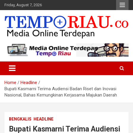
Skip
Friday, August 7, 2026
to
content
Media Online Terdepan
Tempo Riau
Home
Headline
Bupati Kasmarni Terima Audiensi Badan Riset dan Inovasi
Nasional, Bahas Kemungkinan Kerjasama Majukan Daerah
BENGKALIS
HEADLINE
Bupati Kasmarni Terima Audiensi