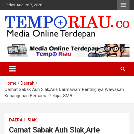
Skip
Friday, August 7, 2026
to
content
Media Online Terdepan
Tempo Riau
Home
Daerah
Camat Sabak Auh Siak,Arie Darmawan: Pentingnya Wawasan
Kebangsaan Bersama Pelajar SMA
DAERAH
SIAK
Camat Sabak Auh Siak,Arie