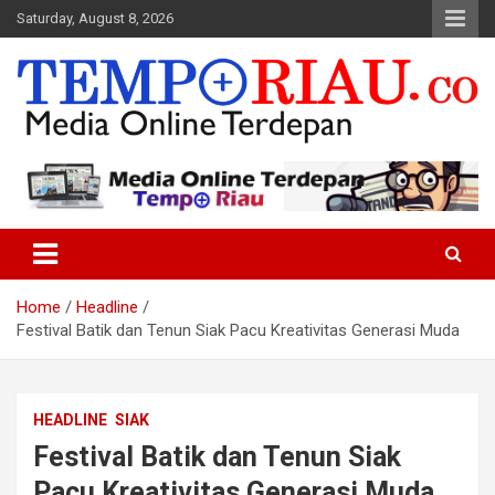
Skip
Saturday, August 8, 2026
to
content
Media Online Terdepan
Tempo Riau
Home
Headline
Festival Batik dan Tenun Siak Pacu Kreativitas Generasi Muda
HEADLINE
SIAK
Festival Batik dan Tenun Siak
Pacu Kreativitas Generasi Muda