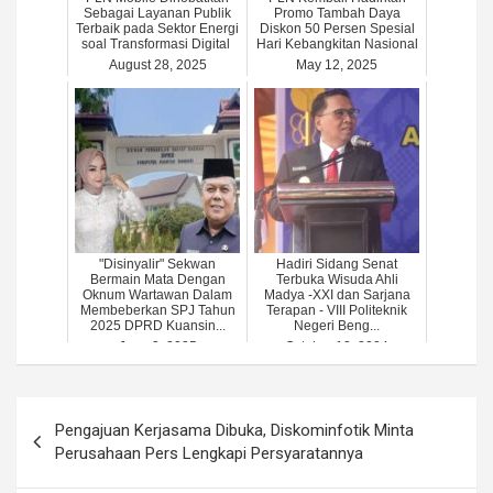
Sebagai Layanan Publik
Promo Tambah Daya
Terbaik pada Sektor Energi
Diskon 50 Persen Spesial
soal Transformasi Digital
Hari Kebangkitan Nasional
August 28, 2025
May 12, 2025
"Disinyalir" Sekwan
Hadiri Sidang Senat
Bermain Mata Dengan
Terbuka Wisuda Ahli
Oknum Wartawan Dalam
Madya -XXI dan Sarjana
Membeberkan SPJ Tahun
Terapan - VIII Politeknik
2025 DPRD Kuansin...
Negeri Beng...
June 3, 2025
October 12, 2024
Post
Pengajuan Kerjasama Dibuka, Diskominfotik Minta
navigation
Perusahaan Pers Lengkapi Persyaratannya