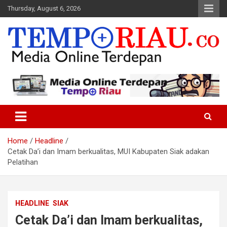
Skip
Thursday, August 6, 2026
to
content
Media Online Terdepan
Tempo Riau
Home
Headline
Cetak Da’i dan Imam berkualitas, MUI Kabupaten Siak adakan
Pelatihan
HEADLINE
SIAK
Cetak Da’i dan Imam berkualitas,