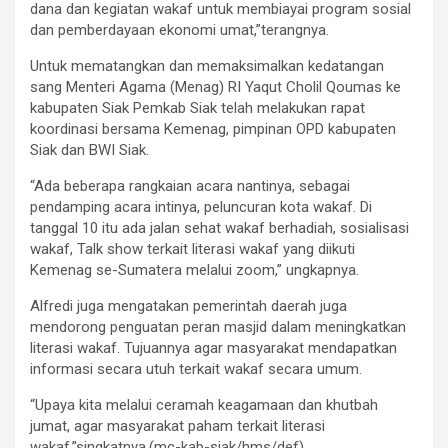
dana dan kegiatan wakaf untuk membiayai program sosial
dan pemberdayaan ekonomi umat,”terangnya.
Untuk mematangkan dan memaksimalkan kedatangan
sang Menteri Agama (Menag) RI Yaqut Cholil Qoumas ke
kabupaten Siak Pemkab Siak telah melakukan rapat
koordinasi bersama Kemenag, pimpinan OPD kabupaten
Siak dan BWI Siak.
“Ada beberapa rangkaian acara nantinya, sebagai
pendamping acara intinya, peluncuran kota wakaf. Di
tanggal 10 itu ada jalan sehat wakaf berhadiah, sosialisasi
wakaf, Talk show terkait literasi wakaf yang diikuti
Kemenag se-Sumatera melalui zoom,” ungkapnya.
Alfredi juga mengatakan pemerintah daerah juga
mendorong penguatan peran masjid dalam meningkatkan
literasi wakaf. Tujuannya agar masyarakat mendapatkan
informasi secara utuh terkait wakaf secara umum.
“Upaya kita melalui ceramah keagamaan dan khutbah
jumat, agar masyarakat paham terkait literasi
wakaf,”singkatnya.(mc-kab-siak/hms/def).