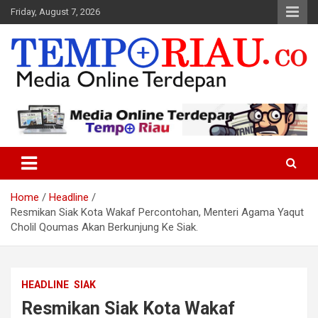
Skip
Friday, August 7, 2026
to
content
Media Online Terdepan
Tempo Riau
Home
Headline
Resmikan Siak Kota Wakaf Percontohan, Menteri Agama Yaqut
Cholil Qoumas Akan Berkunjung Ke Siak.
HEADLINE
SIAK
Resmikan Siak Kota Wakaf