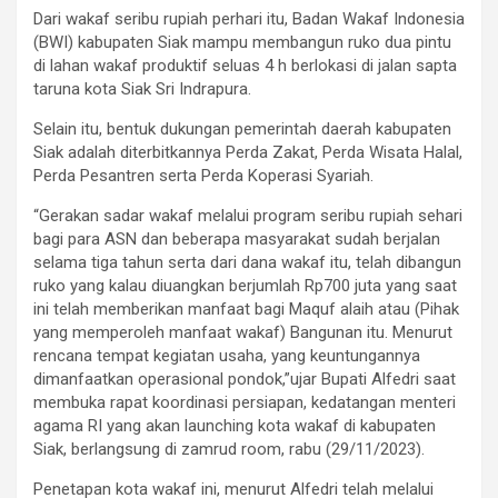
Dari wakaf seribu rupiah perhari itu, Badan Wakaf Indonesia
(BWI) kabupaten Siak mampu membangun ruko dua pintu
di lahan wakaf produktif seluas 4 h berlokasi di jalan sapta
taruna kota Siak Sri Indrapura.
Selain itu, bentuk dukungan pemerintah daerah kabupaten
Siak adalah diterbitkannya Perda Zakat, Perda Wisata Halal,
Perda Pesantren serta Perda Koperasi Syariah.
“Gerakan sadar wakaf melalui program seribu rupiah sehari
bagi para ASN dan beberapa masyarakat sudah berjalan
selama tiga tahun serta dari dana wakaf itu, telah dibangun
ruko yang kalau diuangkan berjumlah Rp700 juta yang saat
ini telah memberikan manfaat bagi Maquf alaih atau (Pihak
yang memperoleh manfaat wakaf) Bangunan itu. Menurut
rencana tempat kegiatan usaha, yang keuntungannya
dimanfaatkan operasional pondok,”ujar Bupati Alfedri saat
membuka rapat koordinasi persiapan, kedatangan menteri
agama RI yang akan launching kota wakaf di kabupaten
Siak, berlangsung di zamrud room, rabu (29/11/2023).
Penetapan kota wakaf ini, menurut Alfedri telah melalui