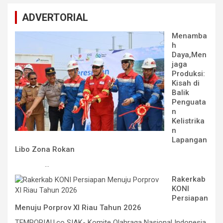
ADVERTORIAL
Menamba
h
Daya,Men
jaga
Produksi:
Kisah di
Balik
Penguata
n
Kelistrika
n
Lapangan
Libo Zona Rokan
...
Rakerkab
KONI
Persiapan
Menuju Porprov XI Riau Tahun 2026
TEMPORIAU.co SIAK- Komite Olahraga Nasional Indonesia