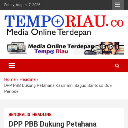
Skip
Friday, August 7, 2026
to
content
Media Online Terdepan
Tempo Riau
Home
Headline
DPP PBB Dukung Petahana Kasmarni Bagus Santoso Dua
Periode
BENGKALIS
HEADLINE
DPP PBB Dukung Petahana