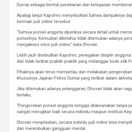
Dumai sebagai bentuk penekanan dan ketegasan memberant
Apalagi lanjut Kapolres menyebutkan bahwa dampaknya dap
bermain judi online tersebut.
“Semua ponsel anggota diperiksa secara detail untuk memast
ponselnya. Kemudian diketahui tidak ditemukan adanya per
mengakses situs judi online,” kata Dhovan.
Lebih jauh disebutkan Kapolres, penegakan disiplin anggota 
dan tidak terlibat praktik-praktik yang melanggar kode etik P
Pihaknya akan terus memantau dan melakukan pengecekan s
khususnya Jajaran Polres Dumai yang terlibat dalam aktivitas
Jika ditemukan adanya pelanggaran, Dhovan tidak akan rag
berlaku.
“Pengecekan ponsel anggota sengaja dilaksanakan tanpa pem
sangat merugikan baik secara individu maupun institusi Kepol
Dhovan menjelaskan, secara individu judi online bisa meny
dan menimbulkan gangguan mental.