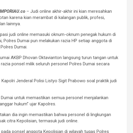
EMPORIAU.co
– Judi online akhir-akhir ini kian meresahkan
otan karena kian merambat di kalangan publik, profesi,
an lainnya.
ipasi judi online memasuki oknum-oknum penegak hukum di
, Polres Dumai pun melakukan razia HP setiap anggota di
 Polres Dumai.
Dumai AKBP Dhovan Oktavianton langsung turun tangan untuk
razia ponsel milik seluruh personel Polres Dumai secara
apolri Jenderal Polisi Listyo Sigit Prabowo soal praktik judi
s Dumai untuk memastikan semua personel menjalankan
anggar hukum” ujar Kapolres.
takan dia ingin memastikan bahwa personel di lingkungan
ak citra Kepolisian, termasuk judi online.
pada ponsel anggota Kepolisian di wilayah tugas Polres