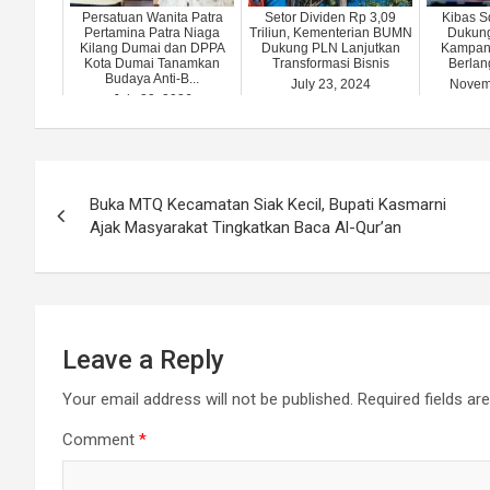
Persatuan Wanita Patra
Setor Dividen Rp 3,09
Kibas S
Pertamina Patra Niaga
Triliun, Kementerian BUMN
Dukun
Kilang Dumai dan DPPA
Dukung PLN Lanjutkan
Kampany
Kota Dumai Tanamkan
Transformasi Bisnis
Berlan
Budaya Anti-B...
July 23, 2024
Novem
July 20, 2026
Post
Buka MTQ Kecamatan Siak Kecil, Bupati Kasmarni
navigation
Ajak Masyarakat Tingkatkan Baca Al-Qur’an
Leave a Reply
Your email address will not be published.
Required fields a
Comment
*