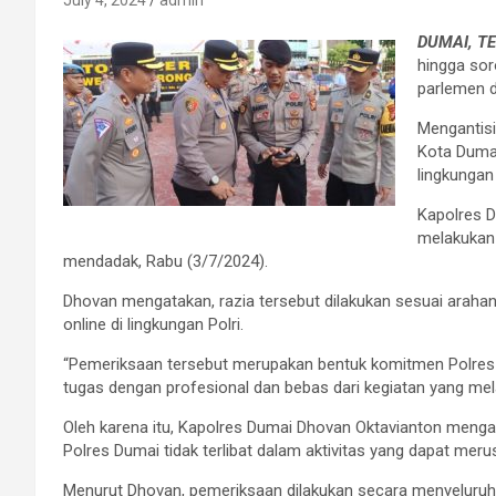
July 4, 2024
admin
DUMAI, T
hingga sor
parlemen d
Mengantis
Kota Dumai
lingkungan
Kapolres 
melakukan 
mendadak, Rabu (3/7/2024).
Dhovan mengatakan, razia tersebut dilakukan sesuai arahan K
online di lingkungan Polri.
“Pemeriksaan tersebut merupakan bentuk komitmen Polre
tugas dengan profesional dan bebas dari kegiatan yang mel
Oleh karena itu, Kapolres Dumai Dhovan Oktavianton menga
Polres Dumai tidak terlibat dalam aktivitas yang dapat merus
Menurut Dhovan, pemeriksaan dilakukan secara menyeluruh 