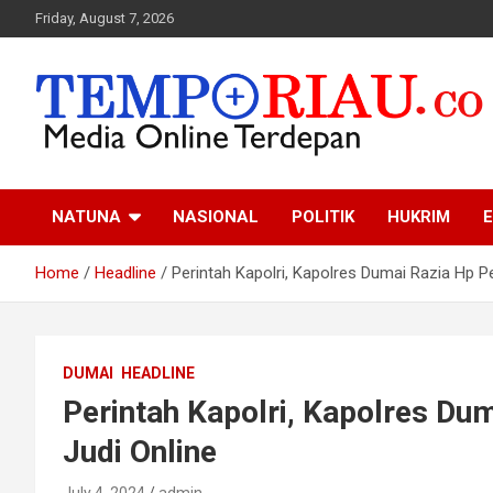
Skip
Friday, August 7, 2026
to
content
Media Online Terdepan
Tempo Riau
NATUNA
NASIONAL
POLITIK
HUKRIM
E
Home
Headline
Perintah Kapolri, Kapolres Dumai Razia Hp Pe
DUMAI
HEADLINE
Perintah Kapolri, Kapolres Dum
Judi Online