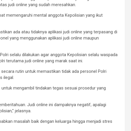
as judi online yang sudah meresahkan.
at memengaruhi mental anggota Kepolisian yang ikut
ikan ada atau tidaknya aplikasi judi online yang terpasang di
sonel yang menggunakan aplikasi judi online maupun
Polri selalu dilakukan agar anggota Kepolisian selalu waspada
olri terutama judi online yang marak saat ini.
ecara rutin untuk memastikan tidak ada personel Polri
 ilegal.
u untuk mengambil tindakan tegas sesuai prosedur yang
beritahuan. Judi online ini dampaknya negatif, apalagi
isian,” jelasnya.
ebabkan masalah baik dengan keluarga hingga menjadi stres