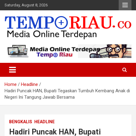
Skip
Saturday, August 8, 2026
to
content
Media Online Terdepan
Tempo Riau
Home
Headline
Hadiri Puncak HAN, Bupati Tegaskan Tumbuh Kembang Anak di
Negeri Ini Tangung Jawab Bersama
BENGKALIS
HEADLINE
Hadiri Puncak HAN, Bupati