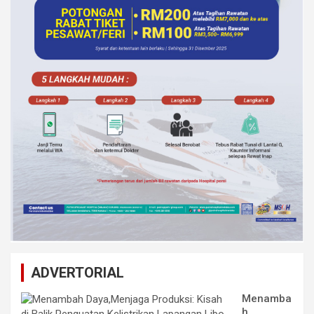
ADVERTORIAL
Menamba
h