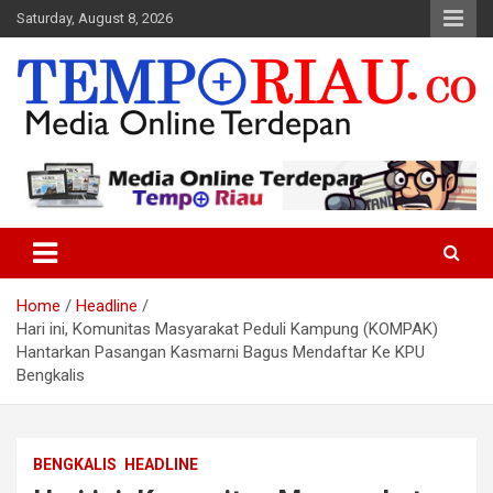
Skip
Saturday, August 8, 2026
to
content
Media Online Terdepan
Tempo Riau
Home
Headline
Hari ini, Komunitas Masyarakat Peduli Kampung (KOMPAK)
Hantarkan Pasangan Kasmarni Bagus Mendaftar Ke KPU
Bengkalis
BENGKALIS
HEADLINE