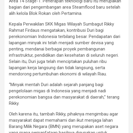
Area 14 Stage-1. Penerapan teknologi baru itu merupakan
bagian dari pengembangan area Steamflood baru setelah
alih kelola Blok Rokan oleh Pertamina.
Kepala Perwakilan SKK Migas Wilayah Sumbagut Rikky
Rahmat Firdaus mengatakan, kontribusi Duri bagi
perekonomian Indonesia terbilang besar. Pendapatan dari
lapangan minyak ini telah menjadi sumber devisa yang
penting, mendanai berbagai proyek pembangunan
infrastruktur, pendidikan dan kesehatan di seluruh negeri.
Selain itu, Duri juga telah menciptakan puluhan ribu
lapangan kerja langsung dan tidak langsung, serta
mendorong pertumbuhan ekonomi di wilayah Riau.
“Minyak mentah Duri adalah sejarah panjang bagi
pengelolaan migas di Indonesia yang menjadi nadi
perekonomian bangsa dan masyarakat di daerah,” terang
Rikky.
Oleh karena itu, tambah Rikky, pihaknya mengimbau agar
masyarakat dapat memahami dan ikut menjaga lahan
Barang Milik Negara (BMN) yang merupakan aset negara
yang mana pemanfataan hasilnya digunakan untuk