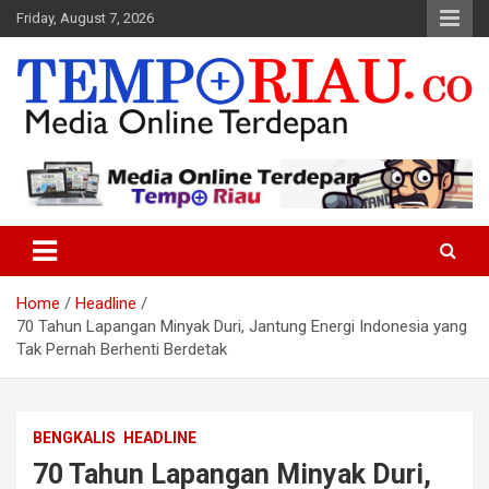
Skip
Friday, August 7, 2026
to
content
Media Online Terdepan
Tempo Riau
Home
Headline
70 Tahun Lapangan Minyak Duri, Jantung Energi Indonesia yang
Tak Pernah Berhenti Berdetak
BENGKALIS
HEADLINE
70 Tahun Lapangan Minyak Duri,