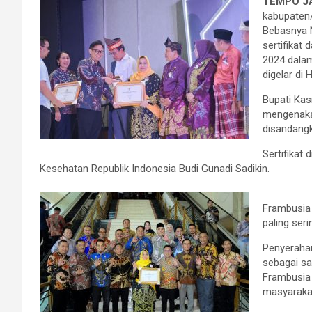
TEMPO J
kabupaten/
Bebasnya N
sertifikat
2024 dalam
digelar di 
Bupati Kas
mengenaka
disandangk
Sertifikat 
Kesehatan Republik Indonesia Budi Gunadi Sadikin.
Frambusia 
paling seri
Penyerahan 
sebagai sa
Frambusia
masyaraka