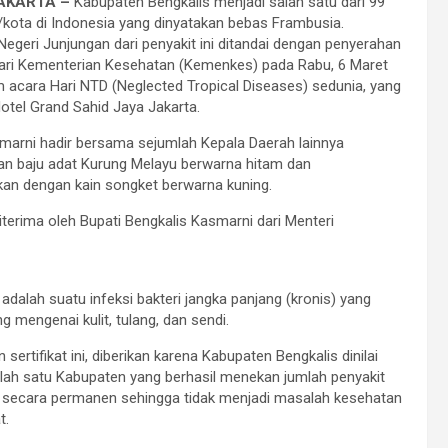
AKARTA –
Kabupaten Bengkalis menjadi salah satu dari 99
kota di Indonesia yang dinyatakan bebas Frambusia.
egeri Junjungan dari penyakit ini ditandai dengan penyerahan
 dari Kementerian Kesehatan (Kemenkes) pada Rabu, 6 Maret
 acara Hari NTD (Neglected Tropical Diseases) sedunia, yang
Hotel Grand Sahid Jaya Jakarta.
marni hadir bersama sejumlah Kepala Daerah lainnya
n baju adat Kurung Melayu berwarna hitam dan
an dengan kain songket berwarna kuning.
diterima oleh Bupati Bengkalis Kasmarni dari Menteri
adalah suatu infeksi bakteri jangka panjang (kronis) yang
ng mengenai kulit, tulang, dan sendi.
sertifikat ini, diberikan karena Kabupaten Bengkalis dinilai
lah satu Kabupaten yang berhasil menekan jumlah penyakit
 secara permanen sehingga tidak menjadi masalah kesehatan
t.