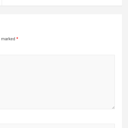
re marked
*