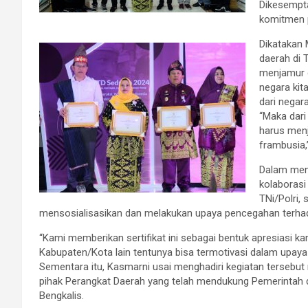
Dikesempta
komitmen 
Dikatakan 
daerah di 
menjamur d
negara kit
dari negara
“Maka dari
harus menj
frambusia,
Dalam menc
kolaborasi
TNi/Polri,
mensosialisasikan dan melakukan upaya pencegahan terhada
“Kami memberikan sertifikat ini sebagai bentuk apresiasi 
Kabupaten/Kota lain tentunya bisa termotivasi dalam upaya
Sementara itu, Kasmarni usai menghadiri kegiatan tersebut
pihak Perangkat Daerah yang telah mendukung Pemerintah 
Bengkalis.