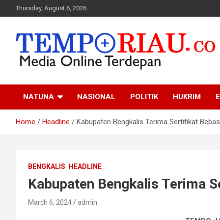
Skip
Thursday, August 6, 2026
to
content
Media Online Terdepan
Tempo Riau
NATUNA
NASIONAL
POLITIK
HUKRIM
E
Home
Headline
Kabupaten Bengkalis Terima Sertifikat Beba
BENGKALIS
HEADLINE
Kabupaten Bengkalis Terima S
March 6, 2024
admin