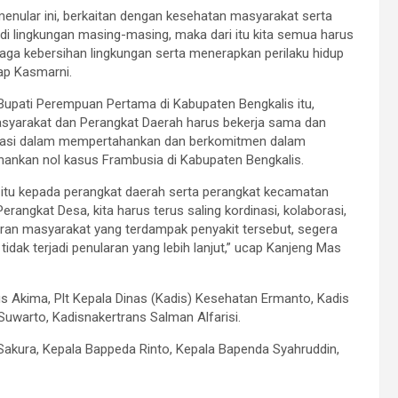
menular ini, berkaitan dengan kesehatan masyarakat serta
 di lingkungan masing-masing, maka dari itu kita semua harus
aga kebersihan lingkungan serta menerapkan perilaku hidup
cap Kasmarni.
Bupati Perempuan Pertama di Kabupaten Bengkalis itu,
syarakat dan Perangkat Daerah harus bekerja sama dan
rasi dalam mempertahankan dan berkomitmen dalam
ankan nol kasus Frambusia di Kabupaten Bengkalis.
 itu kepada perangkat daerah serta perangkat kecamatan
erangkat Desa, kita harus terus saling kordinasi, kolaborasi,
ran masyarakat yang terdampak penyakit tersebut, segera
idak terjadi penularan yang lebih lanjut,” ucap Kanjeng Mas
s Akima, Plt Kepala Dinas (Kadis) Kesehatan Ermanto, Kadis
Suwarto, Kadisnakertrans Salman Alfarisi.
 Sakura, Kepala Bappeda Rinto, Kepala Bapenda Syahruddin,