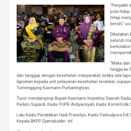
“Penyakit 
pola hidup
tetap menj
bersih,” u
Dikatakan 
seluruh ma
berkolabo
mempertah
“Maka dari
hingga ke P
dan tanggap dengan kesehatan masyarakat, ketika ada lapo
laporkan kepada unit pelayanan kesehatan terdekat, supaya t
Tumenggung Kasmarni Purbaningtyas.
Turut mendampingi Bupati Kasmarni Inspektur Daerah Radiu
Perkim Supardi, Kadis PUPR Ardiyansyah, Kadis Kominfotik 
Lalu Kadis Pendidikan Hadi Prasetyo, Kadis Parbudpora Edi
Kepala BKPP Djamaluddin. Inf