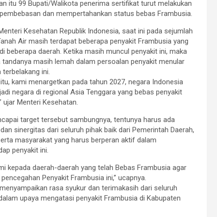
n itu 99 Bupati/Walikota penerima sertifikat turut melakukan
pembebasan dan mempertahankan status bebas Frambusia.
Menteri Kesehatan Republik Indonesia, saat ini pada sejumlah
Tanah Air masih terdapat beberapa penyakit Frambusia yang
i beberapa daerah. Ketika masih muncul penyakit ini, maka
a tandanya masih lemah dalam persoalan penyakit menular
 terbelakang ini.
 itu, kami menargetkan pada tahun 2027, negara Indonesia
adi negara di regional Asia Tenggara yang bebas penyakit
” ujar Menteri Kesehatan.
apai target tersebut sambungnya, tentunya harus ada
 dan sinergitas dari seluruh pihak baik dari Pemerintah Daerah,
 serta masyarakat yang harus berperan aktif dalam
p penyakit ini.
kami kepada daerah-daerah yang telah Bebas Frambusia agar
 pencegahan Penyakit Frambusia ini,” ucapnya.
 menyampaikan rasa syukur dan terimakasih dari seluruh
dalam upaya mengatasi penyakit Frambusia di Kabupaten