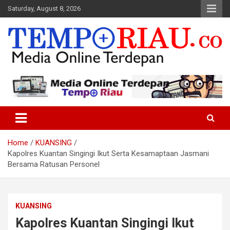
Skip
Saturday, August 8, 2026
to
content
Media Online Terdepan
Tempo Riau
Home
KUANSING
Kapolres Kuantan Singingi Ikut Serta Kesamaptaan Jasmani
Bersama Ratusan Personel
KUANSING
Kapolres Kuantan Singingi Ikut