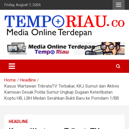
Skip
Friday, August 7, 2026
to
content
Media Online Terdepan
Tempo Riau
Home
Headline
Kasus Wartawan TribrataTV Terbakar, KKJ Sumut dan Aktivis
Kamisan Desak Polda Sumut Ungkap Dugaan Keterlibatan
Koptu HB, LBH Medan Serahkan Bukti Baru ke Pomdam 1/BB
HEADLINE