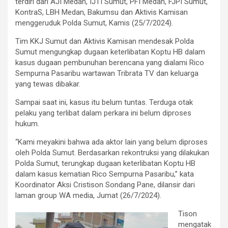
terdiri dari AJI Medan, IJTI Sumut, PFI Medan, FJPI Sumut,
KontraS, LBH Medan, Bakumsu dan Aktivis Kamisan
menggeruduk Polda Sumut, Kamis (25/7/2024).
Tim KKJ Sumut dan Aktivis Kamisan mendesak Polda
Sumut mengungkap dugaan keterlibatan Koptu HB dalam
kasus dugaan pembunuhan berencana yang dialami Rico
Sempurna Pasaribu wartawan Tribrata TV dan keluarga
yang tewas dibakar.
Sampai saat ini, kasus itu belum tuntas. Terduga otak
pelaku yang terlibat dalam perkara ini belum diproses
hukum.
“Kami meyakini bahwa ada aktor lain yang belum diproses
oleh Polda Sumut. Berdasarkan rekontruksi yang dilakukan
Polda Sumut, terungkap dugaan keterlibatan Koptu HB
dalam kasus kematian Rico Sempurna Pasaribu,” kata
Koordinator Aksi Cristison Sondang Pane, dilansir dari
laman group WA media, Jumat (26/7/2024).
Tison
mengatak