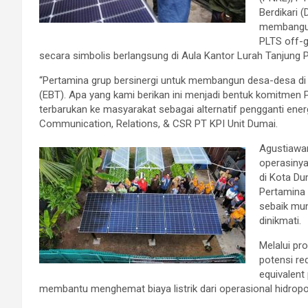
Berdikari 
membangun
PLTS off-g
secara simbolis berlangsung di Aula Kantor Lurah Tanjung P
“Pertamina grup bersinergi untuk membangun desa-desa di
(EBT). Apa yang kami berikan ini menjadi bentuk komitmen
terbarukan ke masyarakat sebagai alternatif pengganti ener
Communication, Relations, & CSR PT KPI Unit Dumai.
Agustiawan
operasinya
di Kota Du
Pertamina 
sebaik mun
dinikmati.
Melalui pr
potensi re
equivalent
membantu menghemat biaya listrik dari operasional hidropo