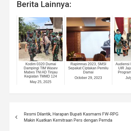
Berita Lainnya:
Kodim 0320 Dumai
Rapimnas 2023, SMSI
Audiensi 
Dampingi TIM Wasev
Sepakat Ciptakan Pemilu
UIR Jaj
Mabes TNI AD Tinjau
Damai
Program
Kegiatan TMMD 124
October 29, 2023
Jul
May 25, 2025
Post
Resmi Dilantik, Harapan Bupati Kasmarni FW-RPG
navigation
Makin Kuatkan Kemitraan Pers dengan Pemda