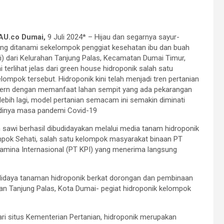
U.co Dumai,
9 Juli 2024* – Hijau dan segarnya sayur-
ng ditanami sekelompok penggiat kesehatan ibu dan buah
ti) dari Kelurahan Tanjung Palas, Kecamatan Dumai Timur,
 terlihat jelas dari green house hidroponik salah satu
lompok tersebut. Hidroponik kini telah menjadi tren pertanian
dern dengan memanfaat lahan sempit yang ada pekarangan
lebih lagi, model pertanian semacam ini semakin diminati
adinya masa pandemi Covid-19
 sawi berhasil dibudidayakan melalui media tanam hidroponik
pok Sehati, salah satu kelompok masyarakat binaan PT
tamina Internasional (PT KPI) yang menerima langsung
udidaya tanaman hidroponik berkat dorongan dan pembinaan
han Tanjung Palas, Kota Dumai- pegiat hidroponik kelompok
ari situs Kementerian Pertanian, hidroponik merupakan