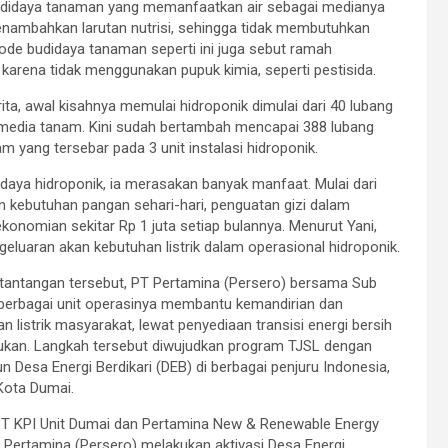
didaya tanaman yang memanfaatkan air sebagai medianya
nambahkan larutan nutrisi, sehingga tidak membutuhkan
ode budidaya tanaman seperti ini juga sebut ramah
 karena tidak menggunakan pupuk kimia, seperti pestisida.
rita, awal kisahnya memulai hidroponik dimulai dari 40 lubang
media tanam. Kini sudah bertambah mencapai 388 lubang
m yang tersebar pada 3 unit instalasi hidroponik.
daya hidroponik, ia merasakan banyak manfaat. Mulai dari
kebutuhan pangan sehari-hari, penguatan gizi dalam
nomian sekitar Rp 1 juta setiap bulannya. Menurut Yani,
geluaran akan kebutuhan listrik dalam operasional hidroponik.
tantangan tersebut, PT Pertamina (Persero) bersama Sub
 berbagai unit operasinya membantu kemandirian dan
n listrik masyarakat, lewat penyediaan transisi energi bersih
ukan. Langkah tersebut diwujudkan program TJSL dengan
Desa Energi Berdikari (DEB) di berbagai penjuru Indonesia,
Kota Dumai.
T KPI Unit Dumai dan Pertamina New & Renewable Energy
 Pertamina (Persero) melakukan aktivasi Desa Energi