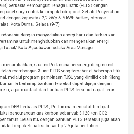
(DEB) berbasis Pembangkit Tenaga Listrik (PLTS) dengan
 panel surya untuk kelompok hidroponik Sehati. Penyerahan
rid dengan kapasitas 2,2 kWp & 5 kWh battery storage
alas, Kota Dumai, Selasa (9/7).
 Indonesia dengan menyediakan energi baru dan terbarukan
 Pertamina untuk menghidupkan dan mengenalkan energi
gi fossil,” Kata Agustiawan selaku Area Manager
 menambahkan, saat ini Pertamina bersinergi dengan unit
 telah membangun 3 unit PLTS yang tersebar di beberapa titik
mai, melalui program pembinaan TJSL yang dimiliki oleh Kilang
Dumai. Ia berharap bantuan tersebut dapat dijaga dengan
gkin, agar manfaat dari bantuan PLTS tersebut dapat terus
ogram DEB berbasis PLTS , Pertamina mencatat terdapat
duksi pengurangan gas karbon sebanyak 3,120 ton CO2
 per tahun. Selain itu, dengan bantuan PLTS tersebut juga akan
nik kelompok Sehati sebesar Rp 2,5 juta per tahun.