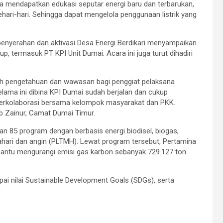
a mendapatkan edukasi seputar energi baru dan terbarukan,
ehari-hari. Sehingga dapat mengelola penggunaan listrik yang
penyerahan dan aktivasi Desa Energi Berdikari menyampaikan
p, termasuk PT KPI Unit Dumai. Acara ini juga turut dihadiri
mbah pengetahuan dan wawasan bagi penggiat pelaksana
lama ini dibina KPI Dumai sudah berjalan dan cukup
rkolaborasi bersama kelompok masyarakat dan PKK.
up Zainur, Camat Dumai Timur.
an 85 program dengan berbasis energi biodisel, biogas,
tahari dan angin (PLTMH). Lewat program tersebut, Pertamina
antu mengurangi emisi gas karbon sebanyak 729.127 ton
ai nilai Sustainable Development Goals (SDGs), serta
n