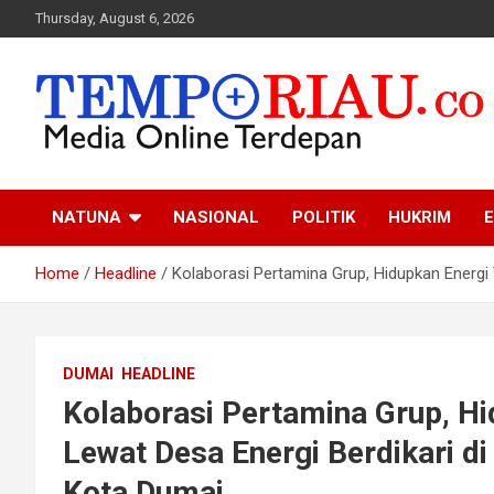
Skip
Thursday, August 6, 2026
to
content
Media Online Terdepan
Tempo Riau
NATUNA
NASIONAL
POLITIK
HUKRIM
E
Home
Headline
Kolaborasi Pertamina Grup, Hidupkan Energi
DUMAI
HEADLINE
Kolaborasi Pertamina Grup, H
Lewat Desa Energi Berdikari d
Kota Dumai