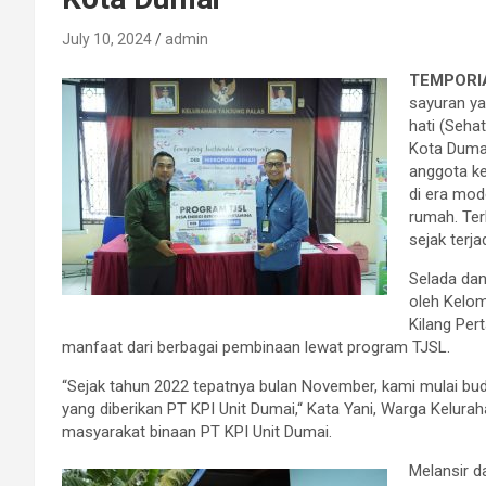
July 10, 2024
admin
TEMPORIA
sayuran ya
hati (Seha
Kota Dumai
anggota ke
di era mo
rumah. Ter
sejak terj
Selada dan
oleh Kelom
Kilang Per
manfaat dari berbagai pembinaan lewat program TJSL.
“Sejak tahun 2022 tepatnya bulan November, kami mulai b
yang diberikan PT KPI Unit Dumai,“ Kata Yani, Warga Kelura
masyarakat binaan PT KPI Unit Dumai.
Melansir d