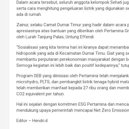
Dalam acara tersebut, seluruh anggota kelompok Sehati jug
serta cara menghitung pengeluaran listrik yang digunakan s
ada di rumah.
Zainur, selaku Camat Dumai Timur yang hadir dalam acara 
apresiasinya atas bantuan yang diberikan oleh Pertamina Gru
oleh Lurah Tanjung Palas, Untung Effendi.
“Sosialisasi yang kita terima hari ini kiranya dapat mena
hidroponik yang ada di Kecamatan Dumai Timu. Giat yang se
membantu perputaran perekonomian masyarakat dengan be
Semoga kegiatan ini lebih baik dan positif kedepannya,” tut
Program DEB yang diinisiasi oleh Pertamina telah menjalank
microhydro, PLTS, dan pembangkit listrik tenaga hybrid ma
telah memberikan manfaat kepada 27 ribu orang dan memb
CO2 equivalent per tahun.
Hal ini sejalan dengan komitmen ESG Pertamina dan mencap
mendukung upaya pemerintah mencapai Net Zero Emissio
Editor – Hendri.d