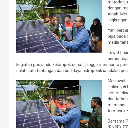
metode bu
dengan me
tanah. Met
lingkungan
Yani berce
pipa pada 
media tana
Lewat budi
pemenuhan 
kegiatan posyandu kelompok sehati, hingga membantu pereko
salah satu tantangan dari budidaya hidroponik ia adalah pen
Menjawab 
Holding di
ketersediaa
dan terbar
membangun 
termasuk 
Bersama P
(PNRE), PT