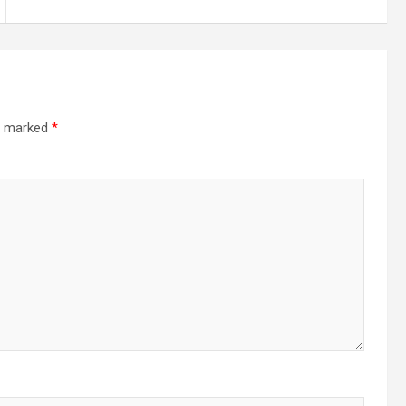
re marked
*