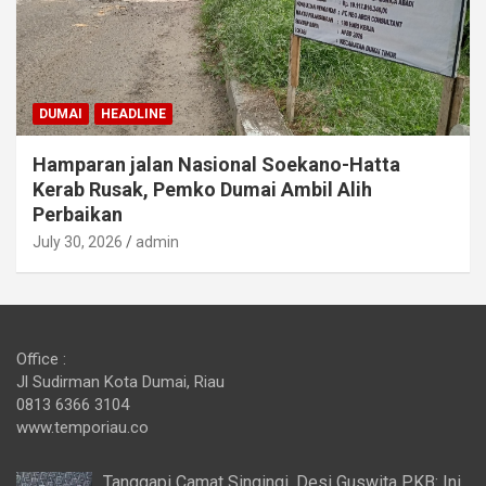
DUMAI
HEADLINE
Hamparan jalan Nasional Soekano-Hatta
Kerab Rusak, Pemko Dumai Ambil Alih
Perbaikan
July 30, 2026
admin
Office :
Jl Sudirman Kota Dumai, Riau
0813 6366 3104
www.temporiau.co
Tanggapi Camat Singingi, Desi Guswita PKB: Ini