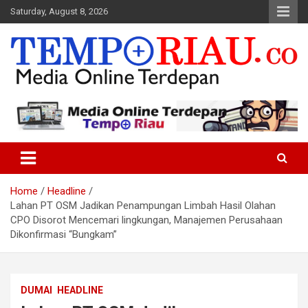
Skip
Saturday, August 8, 2026
to
content
Media Online Terdepan
Tempo Riau
Home
Headline
Lahan PT OSM Jadikan Penampungan Limbah Hasil Olahan
CPO Disorot Mencemari lingkungan, Manajemen Perusahaan
Dikonfirmasi “Bungkam”
DUMAI
HEADLINE