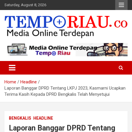
Skip
Saturday, August 8, 2026
to
content
Media Online Terdepan
Tempo Riau
Home
Headline
Laporan Banggar DPRD Tentang LKPJ 2023, Kasmarni Ucapkan
Terima Kasih Kepada DPRD Bengkalis Telah Menyetujui
BENGKALIS
HEADLINE
Laporan Banggar DPRD Tentang