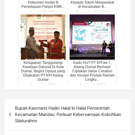
Dokumen model B
Kepada Tokoh Masyarakat
Persetujuan Parpol KWK...
di Kecamatan B...
August 19, 2024
September 21, 2024
Kesigapan Tanggulangi
Kado HUT PT KPI ke-7,
Keadaan Darurat Di Kota
Kilang Dumai Berhasil
Dumai, Begini Upaya yang
Ciptakan Value Creation
Dilakukan PT KPI Kilang
dari Inovasi Produk Ramah
Dumai
Lingku...
August 14, 2024
October 4, 2024
Post
Bupati Kasmarni Hadiri Halal bi Halal Pemerintah
navigation
Kecamatan Mandau: Perkuat Kebersamaan Kokohkan
Silaturahmi