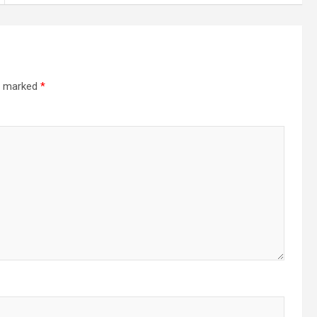
re marked
*