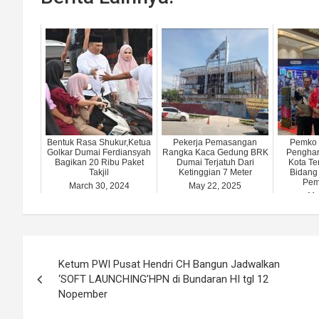
Bentuk Rasa Shukur,Ketua
Pekerja Pemasangan
Pemko 
Golkar Dumai Ferdiansyah
Rangka Kaca Gedung BRK
Penghar
Bagikan 20 Ribu Paket
Dumai Terjatuh Dari
Kota Te
Takjil
Ketinggian 7 Meter
Bidang
Pem
March 30, 2024
May 22, 2025
Ma
Post
Ketum PWI Pusat Hendri CH Bangun Jadwalkan
navigation
‘SOFT LAUNCHING’HPN di Bundaran HI tgl 12
Nopember