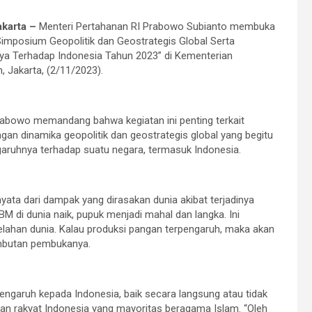
karta –
Menteri Pertahanan RI Prabowo Subianto membuka
Simposium Geopolitik dan Geostrategis Global Serta
ya Terhadap Indonesia Tahun 2023” di Kementerian
, Jakarta, (2/11/2023).
abowo memandang bahwa kegiatan ini penting terkait
an dinamika geopolitik dan geostrategis global yang begitu
aruhnya terhadap suatu negara, termasuk Indonesia.
ta dari dampak yang dirasakan dunia akibat terjadinya
BM di dunia naik, pupuk menjadi mahal dan langka. Ini
elahan dunia. Kalau produksi pangan terpengaruh, maka akan
ambutan pembukanya.
ngaruh kepada Indonesia, baik secara langsung atau tidak
an rakyat Indonesia yang mayoritas beragama Islam. “Oleh