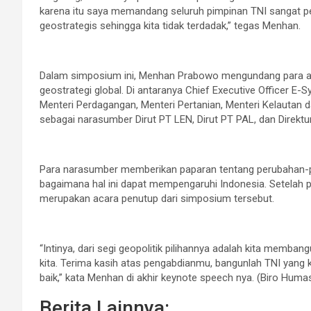
karena itu saya memandang seluruh pimpinan TNI sangat p
geostrategis sehingga kita tidak terdadak,” tegas Menhan.
Dalam simposium ini, Menhan Prabowo mengundang para ahl
geostrategi global. Di antaranya Chief Executive Officer E
Menteri Perdagangan, Menteri Pertanian, Menteri Kelautan dan
sebagai narasumber Dirut PT LEN, Dirut PT PAL, dan Direk
Para narasumber memberikan paparan tentang perubahan-per
bagaimana hal ini dapat mempengaruhi Indonesia. Setelah
merupakan acara penutup dari simposium tersebut.
“Intinya, dari segi geopolitik pilihannya adalah kita memb
kita. Terima kasih atas pengabdianmu, bangunlah TNI yang
baik,” kata Menhan di akhir keynote speech nya. (Biro Hum
Berita Lainnya: