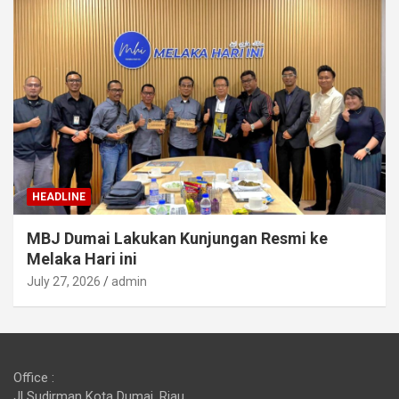
HEADLINE
MBJ Dumai Lakukan Kunjungan Resmi ke
Melaka Hari ini
July 27, 2026
admin
Office :
Jl Sudirman Kota Dumai, Riau