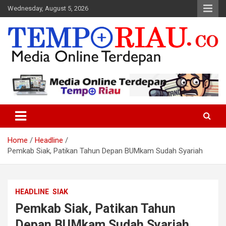
Skip
Wednesday, August 5, 2026
to
content
Media Online Terdepan
Tempo Riau
Home
Headline
Pemkab Siak, Patikan Tahun Depan BUMkam Sudah Syariah
HEADLINE
SIAK
Pemkab Siak, Patikan Tahun
Depan BUMkam Sudah Syariah