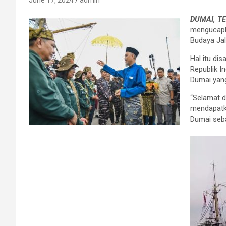
June 17, 2024
admin
DUMAI, T
mengucapk
Budaya Ja
Hal itu di
Republik I
Dumai yan
“Selamat 
mendapatka
Dumai seb