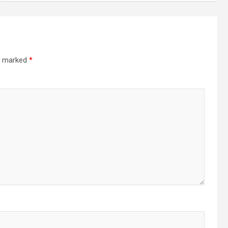
re marked
*