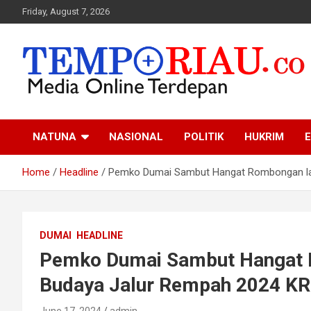
Skip
Friday, August 7, 2026
to
content
Media Online Terdepan
Tempo Riau
NATUNA
NASIONAL
POLITIK
HUKRIM
E
Home
Headline
Pemko Dumai Sambut Hangat Rombongan las
DUMAI
HEADLINE
Pemko Dumai Sambut Hangat 
Budaya Jalur Rempah 2024 KR