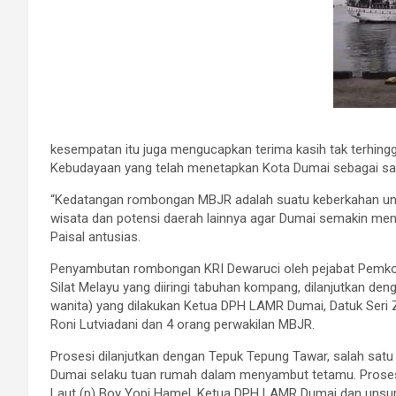
kesempatan itu juga mengucapkan terima kasih tak terhingga
Kebudayaan yang telah menetapkan Kota Dumai sebagai salah
“Kedatangan rombongan MBJR adalah suatu keberkahan unt
wisata dan potensi daerah lainnya agar Dumai semakin menya
Paisal antusias.
Penyambutan rombongan KRI Dewaruci oleh pejabat Pemko
Silat Melayu yang diiringi tabuhan kompang, dilanjutkan de
wanita) yang dilakukan Ketua DPH LAMR Dumai, Datuk Seri
Roni Lutviadani dan 4 orang perwakilan MBJR.
Prosesi dilanjutkan dengan Tepuk Tepung Tawar, salah sat
Dumai selaku tuan rumah dalam menyambut tetamu. Prosesi 
Laut (p) Boy Yopi Hamel, Ketua DPH LAMR Dumai dan unsu