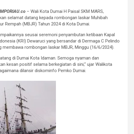
EMPORIAU.co
– Wali Kota Dumai H Paisal SKM MARS,
an selamat datang kepada rombongan laskar Muhibah
lur Rempah (MBJR) Tahun 2024 di Kota Dumai.
sampaikannya seusai seremoni penyambutan ketibaan Kapal
ndonesia (KRI) Dewaruci yang bersandar di Dermaga C Pelindo
g membawa rombongan laskar MBJR, Minggu (16/6/2024).
datang di Dumai Kota Idaman. Semoga nyaman dan
n kesan positif selama berkegiatan di sini,” ujar Walikota
agaimana dilansir diskominfo Pemko Dumai.