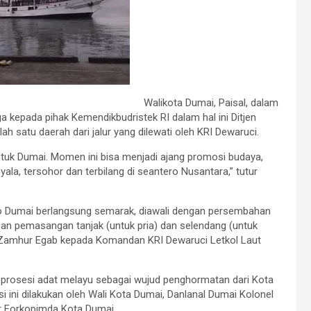
Walikota Dumai, Paisal, dalam
 kepada pihak Kemendikbudristek RI dalam hal ini Ditjen
 satu daerah dari jalur yang dilewati oleh KRI Dewaruci.
uk Dumai. Momen ini bisa menjadi ajang promosi budaya,
la, tersohor dan terbilang di seantero Nusantara,” tutur
 Dumai berlangsung semarak, diawali dengan persembahan
ngan pemasangan tanjak (untuk pria) dan selendang (untuk
 Zamhur Egab kepada Komandan KRI Dewaruci Letkol Laut
u prosesi adat melayu sebagai wujud penghormatan dari Kota
ini dilakukan oleh Wali Kota Dumai, Danlanal Dumai Kolonel
r Forkopimda Kota Dumai.