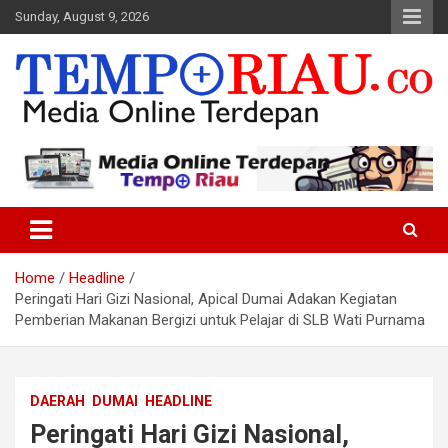
Skip
Sunday, August 9, 2026
to
content
Media Online Terdepan
Tempo Riau
Home
Headline
Peringati Hari Gizi Nasional, Apical Dumai Adakan Kegiatan
Pemberian Makanan Bergizi untuk Pelajar di SLB Wati Purnama
DAERAH
DUMAI
HEADLINE
Peringati Hari Gizi Nasional,