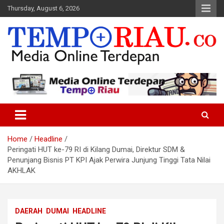
Skip
Thursday, August 6, 2026
to
content
Media Online Terdepan
Tempo Riau
Home
Headline
Peringati HUT ke-79 RI di Kilang Dumai, Direktur SDM &
Penunjang Bisnis PT KPI Ajak Perwira Junjung Tinggi Tata Nilai
AKHLAK
DAERAH
DUMAI
HEADLINE