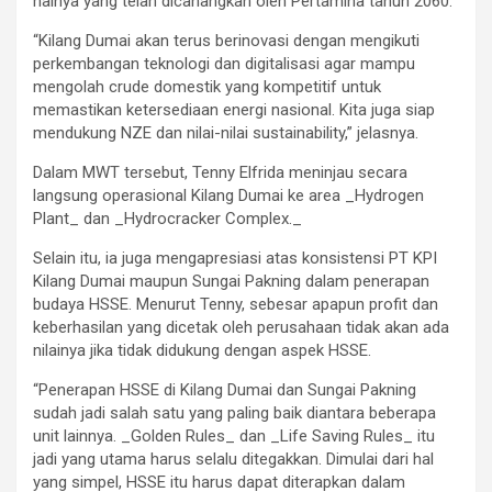
halnya yang telah dicanangkan oleh Pertamina tahun 2060.
“Kilang Dumai akan terus berinovasi dengan mengikuti
perkembangan teknologi dan digitalisasi agar mampu
mengolah crude domestik yang kompetitif untuk
memastikan ketersediaan energi nasional. Kita juga siap
mendukung NZE dan nilai-nilai sustainability,” jelasnya.
Dalam MWT tersebut, Tenny Elfrida meninjau secara
langsung operasional Kilang Dumai ke area _Hydrogen
Plant_ dan _Hydrocracker Complex._
Selain itu, ia juga mengapresiasi atas konsistensi PT KPI
Kilang Dumai maupun Sungai Pakning dalam penerapan
budaya HSSE. Menurut Tenny, sebesar apapun profit dan
keberhasilan yang dicetak oleh perusahaan tidak akan ada
nilainya jika tidak didukung dengan aspek HSSE.
“Penerapan HSSE di Kilang Dumai dan Sungai Pakning
sudah jadi salah satu yang paling baik diantara beberapa
unit lainnya. _Golden Rules_ dan _Life Saving Rules_ itu
jadi yang utama harus selalu ditegakkan. Dimulai dari hal
yang simpel, HSSE itu harus dapat diterapkan dalam