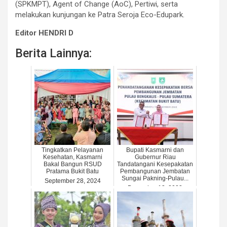
(SPKMPT), Agent of Change (AoC), Pertiwi, serta
melakukan kunjungan ke Patra Seroja Eco-Edupark.
Editor HENDRI D
Berita Lainnya:
Tingkatkan Pelayanan
Bupati Kasmarni dan
Kesehatan, Kasmarni
Gubernur Riau
Bakal Bangun RSUD
Tandatangani Kesepakatan
Pratama Bukit Batu
Pembangunan Jembatan
Sungai Pakning-Pulau...
September 28, 2024
December 13, 2023