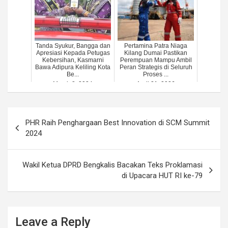
Tanda Syukur, Bangga dan
Pertamina Patra Niaga
Apresiasi Kepada Petugas
Kilang Dumai Pastikan
Kebersihan, Kasmarni
Perempuan Mampu Ambil
Bawa Adipura Keliling Kota
Peran Strategis di Seluruh
Be...
Proses ...
March 8, 2024
April 21, 2026
Post
PHR Raih Penghargaan Best Innovation di SCM Summit
navigation
2024
Wakil Ketua DPRD Bengkalis Bacakan Teks Proklamasi
di Upacara HUT RI ke-79
Leave a Reply