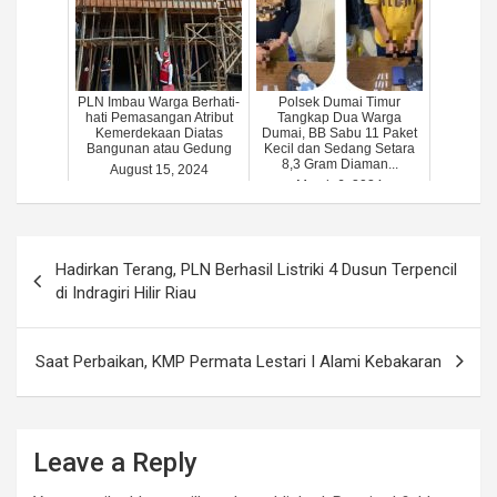
PLN Imbau Warga Berhati-
Polsek Dumai Timur
hati Pemasangan Atribut
Tangkap Dua Warga
Kemerdekaan Diatas
Dumai, BB Sabu 11 Paket
Bangunan atau Gedung
Kecil dan Sedang Setara
8,3 Gram Diaman...
August 15, 2024
March 6, 2024
Post
Hadirkan Terang, PLN Berhasil Listriki 4 Dusun Terpencil
navigation
di Indragiri Hilir Riau
Saat Perbaikan, KMP Permata Lestari I Alami Kebakaran
Leave a Reply