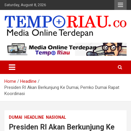
Skip
Saturday, August 8, 2026
to
content
Media Online Terdepan
Tempo Riau
Home
Headline
Presiden RI Akan Berkunjung Ke Dumai, Pemko Dumai Rapat
Koordinasi
DUMAI
HEADLINE
NASIONAL
Presiden RI Akan Berkunjung Ke