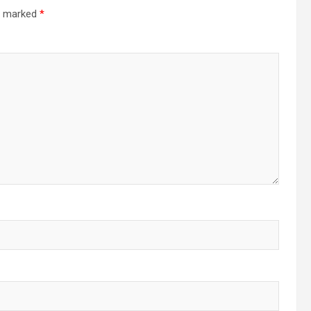
re marked
*