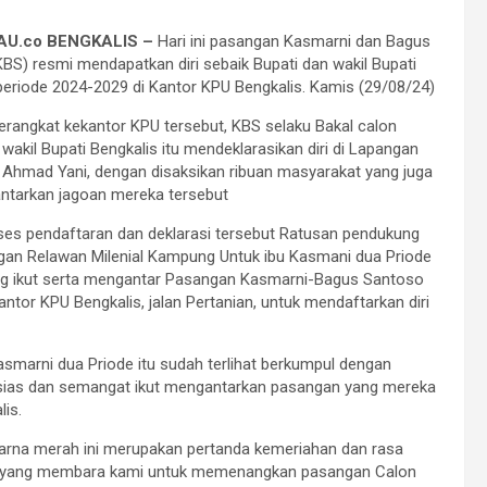
U.co BENGKALIS –
Hari ini pasangan Kasmarni dan Bagus
BS) resmi mendapatkan diri sebaik Bupati dan wakil Bupati
periode 2024-2029 di Kantor KPU Bengkalis. Kamis (29/08/24)
rangkat kekantor KPU tersebut, KBS selaku Bakal calon
 wakil Bupati Bengkalis itu mendeklarasikan diri di Lapangan
n Ahmad Yani, dengan disaksikan ribuan masyarakat yang juga
ntarkan jagoan mereka tersebut
es pendaftaran dan deklarasi tersebut Ratusan pendukung
gan Relawan Milenial Kampung Untuk ibu Kasmani dua Priode
g ikut serta mengantar Pasangan Kasmarni-Bagus Santoso
antor KPU Bengkalis, jalan Pertanian, untuk mendaftarkan diri
smarni dua Priode itu sudah terlihat berkumpul dengan
usias dan semangat ikut mengantarkan pasangan yang mereka
lis.
arna merah ini merupakan pertanda kemeriahan dan rasa
yang membara kami untuk memenangkan pasangan Calon