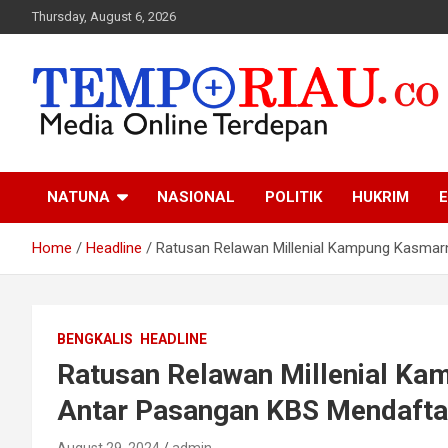
Skip
Thursday, August 6, 2026
to
content
Media Online Terdepan
Tempo Riau
NATUNA
NASIONAL
POLITIK
HUKRIM
E
Home
Headline
Ratusan Relawan Millenial Kampung Kasmarn
BENGKALIS
HEADLINE
Ratusan Relawan Millenial Ka
Antar Pasangan KBS Mendaftar