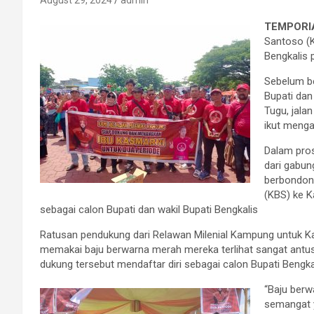
August 29, 2024
admin
TEMPORIA
Santoso (K
Bengkalis 
Sebelum be
Bupati dan
Tugu, jala
ikut menga
Dalam pros
dari gabun
berbondon
(KBS) ke K
sebagai calon Bupati dan wakil Bupati Bengkalis
Ratusan pendukung dari Relawan Milenial Kampung untuk Ka
memakai baju berwarna merah mereka terlihat sangat ant
dukung tersebut mendaftar diri sebagai calon Bupati Bengka
“Baju berw
semangat 