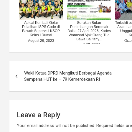
Apical Kembali Gelar
Gerakan Bulan
Terbukti b
Pelatihan ISPS Code di
Penimbangan Serentak
Akan Lan
Bawah Supervisi KSOP
Balita 27 April 2026, Kades
Unggul
Kelas I Dumai
Wonosari Ajak Orang Tua
K
Bawa Balitany...
August 29, 2023
Octo
April 27, 2026
Post
Wakil Ketua DPRD Mengikuti Berbagai Agenda
navigation
Sempena HUT ke – 79 Kemerdekaan RI
Leave a Reply
Your email address will not be published.
Required fields a