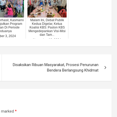
erhasil, Kasmarni
Malam Ini, Debat Publik
jutkan Program
Kedua Digelar, Ketua
an Di Periode
Koalisi KBS: Paslon KBS
eduanya
Mengedepankan Visi-Misi
dan Tam...
ber 3, 2024
November 10, 2024
Disaksikan Ribuan Masyarakat, Prosesi Penurunan
Bendera Berlangsung Khidmat
re marked
*