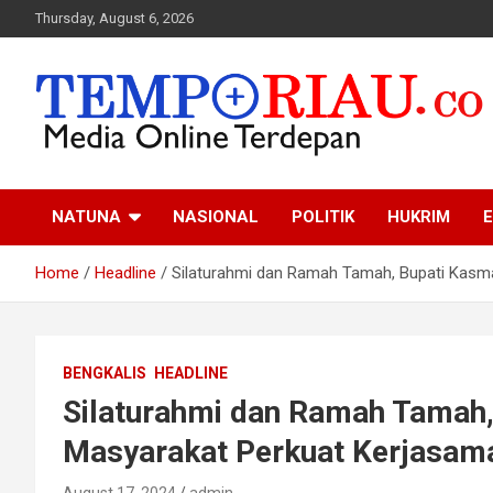
Skip
Thursday, August 6, 2026
to
content
Media Online Terdepan
Tempo Riau
NATUNA
NASIONAL
POLITIK
HUKRIM
E
Home
Headline
Silaturahmi dan Ramah Tamah, Bupati Kasma
BENGKALIS
HEADLINE
Silaturahmi dan Ramah Tamah,
Masyarakat Perkuat Kerjasam