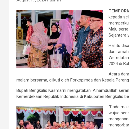
August 17, 2024
admin
TEMPORIA
kepada sel
memperkua
Maju sert
Sejahtera 
Hal itu di
dan ramah 
Weredatama
2024 di Ba
Acara deng
malam bersama, diikuti oleh Forkopimda dan Kepala Perang
Bupati Bengkalis Kasmarni mengatakan, Alhamdulillah seran
Kemerdekaan Republik Indonesia di Kabupaten Bengkalis ber
“Pada mala
wujud pen
mengenang
mengorbank