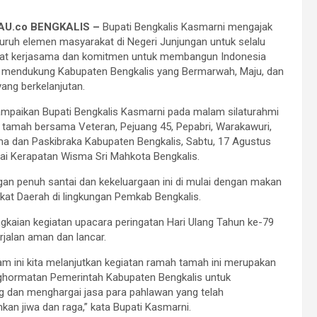
U.co BENGKALIS –
Bupati Bengkalis Kasmarni mengajak
uruh elemen masyarakat di Negeri Junjungan untuk selalu
t kerjasama dan komitmen untuk membangun Indonesia
a mendukung Kabupaten Bengkalis yang Bermarwah, Maju, dan
yang berkelanjutan.
sampaikan Bupati Bengkalis Kasmarni pada malam silaturahmi
tamah bersama Veteran, Pejuang 45, Pepabri, Warakawuri,
 dan Paskibraka Kabupaten Bengkalis, Sabtu, 17 Agustus
lai Kerapatan Wisma Sri Mahkota Bengkalis.
an penuh santai dan kekeluargaan ini di mulai dengan makan
kat Daerah di lingkungan Pemkab Bengkalis.
gkaian kegiatan upacara peringatan Hari Ulang Tahun ke-79
jalan aman dan lancar.
m ini kita melanjutkan kegiatan ramah tamah ini merupakan
ghormatan Pemerintah Kabupaten Bengkalis untuk
 dan menghargai jasa para pahlawan yang telah
an jiwa dan raga,” kata Bupati Kasmarni.