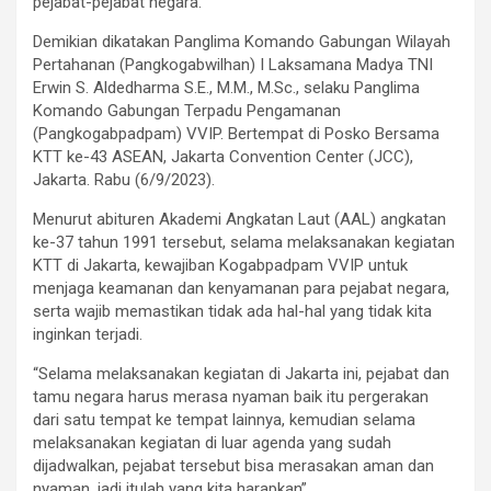
pejabat-pejabat negara.
Demikian dikatakan Panglima Komando Gabungan Wilayah
Pertahanan (Pangkogabwilhan) I Laksamana Madya TNI
Erwin S. Aldedharma S.E., M.M., M.Sc., selaku Panglima
Komando Gabungan Terpadu Pengamanan
(Pangkogabpadpam) VVIP. Bertempat di Posko Bersama
KTT ke-43 ASEAN, Jakarta Convention Center (JCC),
Jakarta. Rabu (6/9/2023).
Menurut abituren Akademi Angkatan Laut (AAL) angkatan
ke-37 tahun 1991 tersebut, selama melaksanakan kegiatan
KTT di Jakarta, kewajiban Kogabpadpam VVIP untuk
menjaga keamanan dan kenyamanan para pejabat negara,
serta wajib memastikan tidak ada hal-hal yang tidak kita
inginkan terjadi.
“Selama melaksanakan kegiatan di Jakarta ini, pejabat dan
tamu negara harus merasa nyaman baik itu pergerakan
dari satu tempat ke tempat lainnya, kemudian selama
melaksanakan kegiatan di luar agenda yang sudah
dijadwalkan, pejabat tersebut bisa merasakan aman dan
nyaman, jadi itulah yang kita harapkan”.