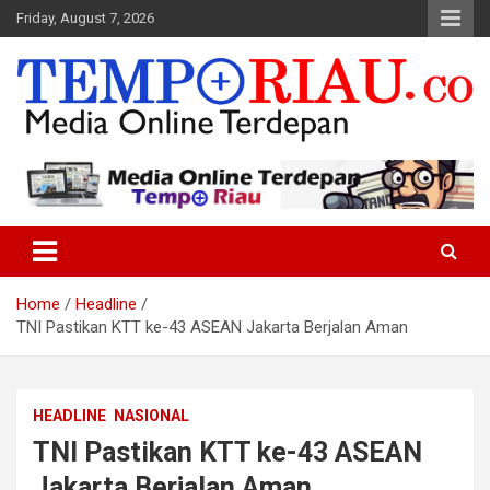
Skip
Friday, August 7, 2026
to
content
Media Online Terdepan
Tempo Riau
Home
Headline
TNI Pastikan KTT ke-43 ASEAN Jakarta Berjalan Aman
HEADLINE
NASIONAL
TNI Pastikan KTT ke-43 ASEAN
Jakarta Berjalan Aman