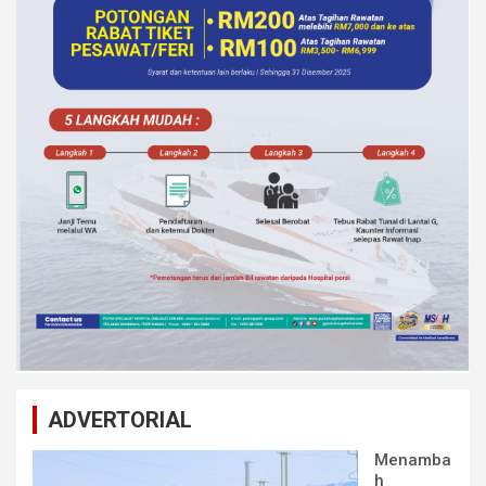
ADVERTORIAL
Menamba
h