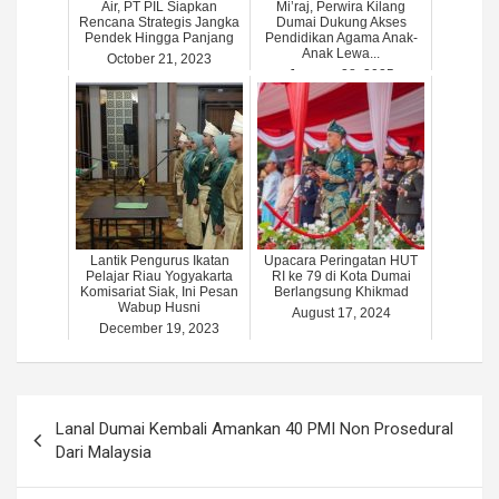
Air, PT PIL Siapkan
Mi’raj, Perwira Kilang
Rencana Strategis Jangka
Dumai Dukung Akses
Pendek Hingga Panjang
Pendidikan Agama Anak-
Anak Lewa...
October 21, 2023
January 28, 2025
Lantik Pengurus Ikatan
Upacara Peringatan HUT
Pelajar Riau Yogyakarta
RI ke 79 di Kota Dumai
Komisariat Siak, Ini Pesan
Berlangsung Khikmad
Wabup Husni
August 17, 2024
December 19, 2023
Post
Lanal Dumai Kembali Amankan 40 PMI Non Prosedural
navigation
Dari Malaysia