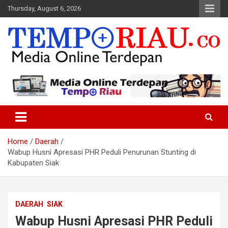
Skip
Thursday, August 6, 2026
to
content
Media Online Terdepan
Tempo Riau
Home
Daerah
Wabup Husni Apresasi PHR Peduli Penurunan Stunting di
Kabupaten Siak
DAERAH
SIAK
Wabup Husni Apresasi PHR Peduli