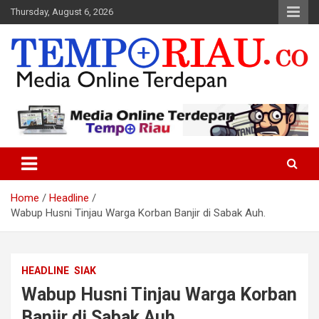
Skip
Thursday, August 6, 2026
to
content
Media Online Terdepan
Tempo Riau
Home
Headline
Wabup Husni Tinjau Warga Korban Banjir di Sabak Auh.
HEADLINE
SIAK
Wabup Husni Tinjau Warga Korban
Banjir di Sabak Auh.