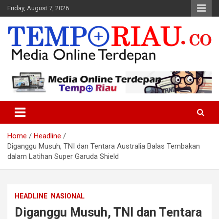
Skip
Friday, August 7, 2026
to
content
Media Online Terdepan
Tempo Riau
Home
Headline
Diganggu Musuh, TNI dan Tentara Australia Balas Tembakan
dalam Latihan Super Garuda Shield
HEADLINE
NASIONAL
Diganggu Musuh, TNI dan Tentara