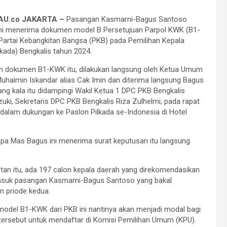
AU.co JAKARTA –
Pasangan Kasmarni-Bagus Santoso
mi menerima dokumen model B Persetujuan Parpol KWK (B1-
Partai Kebangkitan Bangsa (PKB) pada Pemilihan Kepala
lkada) Bengkalis tahun 2024.
n dokumen B1-KWK itu, dilakukan langsung oleh Ketua Umum
haimin Iskandar alias Cak Imin dan diterima langsung Bagus
ng kala itu didampingi Wakil Ketua 1 DPC PKB Bengkalis
zuki, Sekretaris DPC PKB Bengkalis Riza Zulhelmi, pada rapat
dalam dukungan ke Paslon Pilkada se-Indonesia di Hotel
pa Mas Bagus ini menerima surat keputusan itu langsung
an itu, ada 197 calon kepala daerah yang direkomendasikan
asuk pasangan Kasmarni-Bagus Santoso yang bakal
n priode kedua.
del B1-KWK dari PKB ini nantinya akan menjadi modal bagi
ersebut untuk mendaftar di Komisi Pemilihan Umum (KPU).