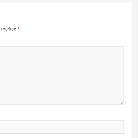
re marked
*