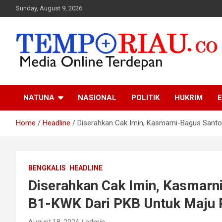
Skip
Sunday, August 9, 2026
to
content
Media Online Terdepan
Tempo Riau
NATUNA
NASIONAL
POLITIK
HUKRIM
E
Home
Headline
Diserahkan Cak Imin, Kasmarni-Bagus Santo
BENGKALIS
HEADLINE
Diserahkan Cak Imin, Kasmarn
B1-KWK Dari PKB Untuk Maju P