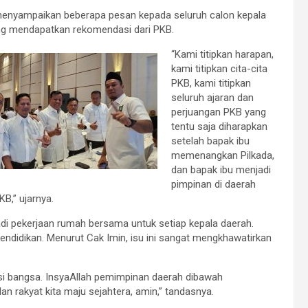
menyampaikan beberapa pesan kepada seluruh calon kepala
ng mendapatkan rekomendasi dari PKB.
“Kami titipkan harapan,
kami titipkan cita-cita
PKB, kami titipkan
seluruh ajaran dan
perjuangan PKB yang
tentu saja diharapkan
setelah bapak ibu
memenangkan Pilkada,
dan bapak ibu menjadi
pimpinan di daerah
B,” ujarnya.
di pekerjaan rumah bersama untuk setiap kepala daerah.
pendidikan. Menurut Cak Imin, isu ini sangat mengkhawatirkan
usi bangsa. InsyaAllah pemimpinan daerah dibawah
 rakyat kita maju sejahtera, amin,” tandasnya.