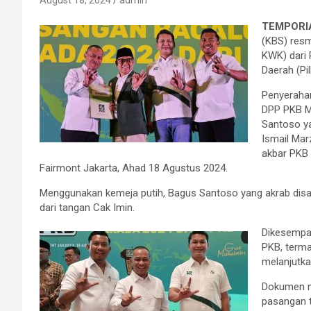
August 18, 2024
admin
TEMPORI
(KBS) res
KWK) dari 
Daerah (Pi
Penyeraha
DPP PKB Mu
Santoso ya
Ismail Mar
akbar PKB 
Fairmont Jakarta, Ahad 18 Agustus 2024.
Menggunakan kemeja putih, Bagus Santoso yang akrab disa
dari tangan Cak Imin.
Dikesempat
PKB, term
melanjutka
Dokumen mo
pasangan t