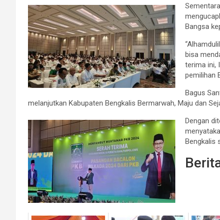
Sementara
mengucapka
Bangsa ke
“Alhamduli
bisa mend
terima ini
pemilihan 
Bagus San
melanjutkan Kabupaten Bengkalis Bermarwah, Maju dan Sejah
Dengan di
menyataka
Bengkalis 
Berit