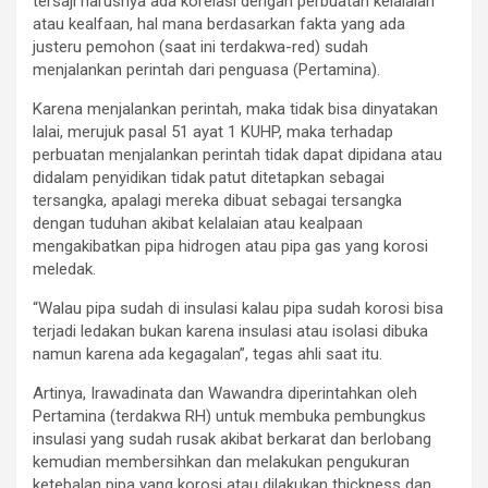
tersaji harusnya ada korelasi dengan perbuatan kelalaian
atau kealfaan, hal mana berdasarkan fakta yang ada
justeru pemohon (saat ini terdakwa-red) sudah
menjalankan perintah dari penguasa (Pertamina).
Karena menjalankan perintah, maka tidak bisa dinyatakan
lalai, merujuk pasal 51 ayat 1 KUHP, maka terhadap
perbuatan menjalankan perintah tidak dapat dipidana atau
didalam penyidikan tidak patut ditetapkan sebagai
tersangka, apalagi mereka dibuat sebagai tersangka
dengan tuduhan akibat kelalaian atau kealpaan
mengakibatkan pipa hidrogen atau pipa gas yang korosi
meledak.
“Walau pipa sudah di insulasi kalau pipa sudah korosi bisa
terjadi ledakan bukan karena insulasi atau isolasi dibuka
namun karena ada kegagalan”, tegas ahli saat itu.
Artinya, Irawadinata dan Wawandra diperintahkan oleh
Pertamina (terdakwa RH) untuk membuka pembungkus
insulasi yang sudah rusak akibat berkarat dan berlobang
kemudian membersihkan dan melakukan pengukuran
ketebalan pipa yang korosi atau dilakukan thickness dan