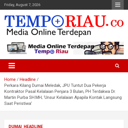
Skip
Friday, August 7, 2026
to
content
Media Online Terdepan
Tempo Riau
Home
Headline
Perkara Kilang Dumai Meledak, JPU Tuntut Dua Pekerja
Kontraktor Pasal Kelalaian Penjara 3 Bulan, PH Terdakwa Dr.
Martin Purba SH.MH; ‘Unsur Kelalaian Apapila Kontak Langsung
Saat Peristiwa’
DUMAI
HEADLINE